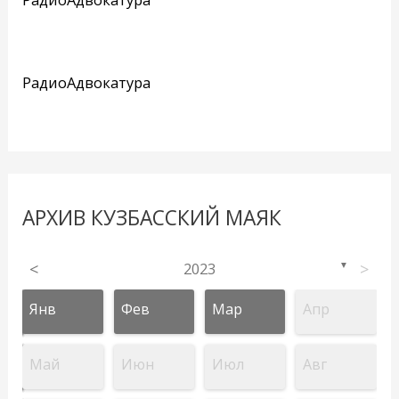
РадиоАдвокатура
АРХИВ КУЗБАССКИЙ МАЯК
<
2023
>
▼
Янв
Фев
Мар
Апр
Май
Июн
Июл
Авг