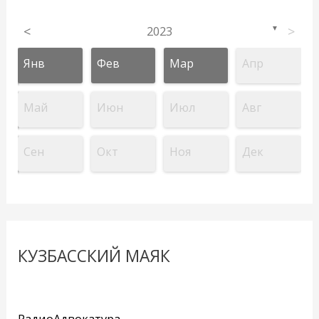
<
2023
>
▼
Янв
Фев
Мар
Апр
Май
Июн
Июл
Авг
Сен
Окт
Ноя
Дек
КУЗБАССКИЙ МАЯК
РадиоАдвокатура