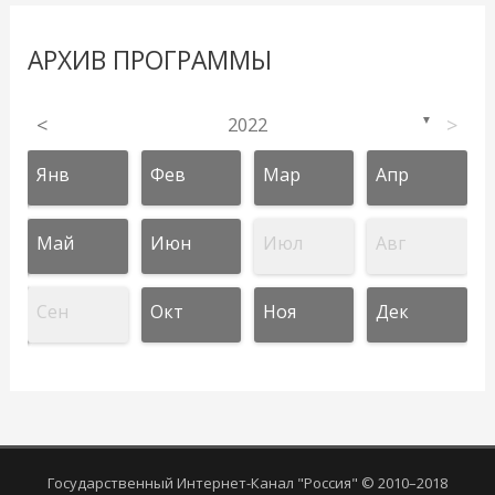
АРХИВ ПРОГРАММЫ
<
2022
>
▼
Янв
Фев
Мар
Апр
Май
Июн
Июл
Авг
Сен
Окт
Ноя
Дек
Государственный Интернет-Канал "Россия" © 2010–2018