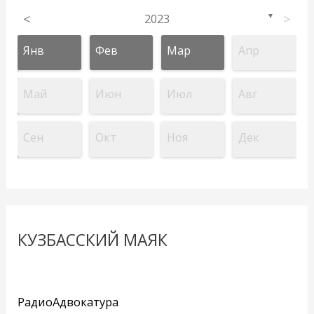
<
2023
>
▼
Янв
Фев
Мар
Апр
Май
Июн
Июл
Авг
Сен
Окт
Ноя
Дек
КУЗБАССКИЙ МАЯК
РадиоАдвокатура