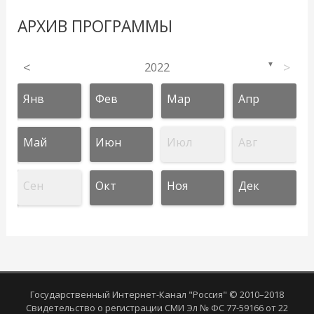
АРХИВ ПРОГРАММЫ
<
2022
>
▼
Янв
Фев
Мар
Апр
Май
Июн
Июл
Авг
Сен
Окт
Ноя
Дек
Государственный Интернет-Канал "Россия" © 2010–2018
Свидетельство о регистрации СМИ Эл № ФС 77-59166 от 22