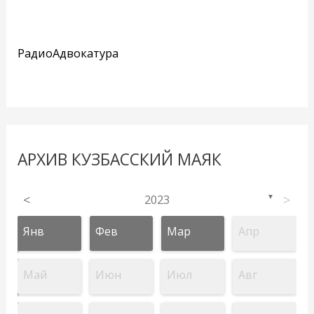
РадиоАдвокатура
АРХИВ КУЗБАССКИЙ МАЯК
<
2023
>
▼
Янв
Фев
Мар
Апр
Май
Июн
Июл
Авг