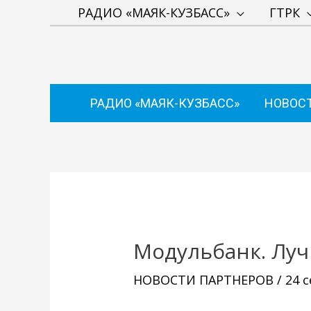
Перейти
РАДИО «МАЯК-КУЗБАСС»
ГТРК
к
содержимому
РАДИО «МАЯК-КУЗБАСС»
НОВОС
Навигация
по
записям
Модульбанк. Луч
НОВОСТИ ПАРТНЕРОВ
/
24 