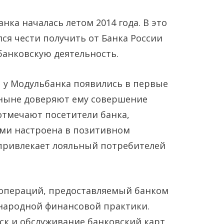
ка началась летом 2014 года. В это
ся чести получить от Банка России
банковскую деятельность.
ы у Модульбанка появились в первые
оныне доверяют ему совершение
отмечают посетители банка,
Янв
Янв
Янв
Янв
Янв
Янв
Фев
Фев
Фев
Фев
Фев
Фев
Мар
Мар
Мар
Мар
Мар
Мар
ами настроена в позитивном
 привлекает лояльный потребителей
Май
Май
Май
Май
Май
Май
Июн
Июн
Июн
Июн
Июн
Июн
Ию
Ию
Ию
Ию
Ию
Ию
Сен
Сен
Сен
Сен
Сен
Сен
Окт
Окт
Окт
Окт
Окт
Окт
Ноя
Ноя
Ноя
Ноя
Ноя
Ноя
 операций, предоставляемый банком
ународной финансовой практики.
к и обслуживание банковский карт,