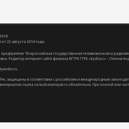
2018
от 22 августа 2014 года.
 предприятие "Всероссийская государственная телевизионная и радиове
евна. Редактор интернет-сайта филиала ВГТРК ГТРК «Кузбасс» – Отинов А
@yandex.ru
йте, защищены в соответствии с российским и международным законодат
оматериалов ссылка на kuzbassmayak.ru обязательна. При полной или час