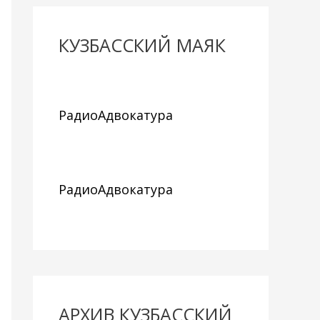
КУЗБАССКИЙ МАЯК
РадиоАдвокатура
РадиоАдвокатура
АРХИВ КУЗБАССКИЙ