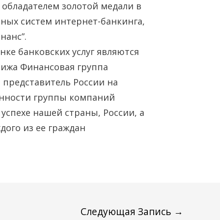
Янв
Янв
Янв
Янв
Янв
Фев
Фев
Фев
Фев
Фев
Мар
Мар
Мар
Мар
Мар
л обладателем золотой медали в
ных систем интернет-банкинга,
Май
Май
Май
Май
Май
Июн
Июн
Июн
Июн
Июн
Ию
Ию
Ию
Ию
Ию
нанс”.
ке банковских услуг являются
Сен
Сен
Сен
Сен
Сен
Окт
Окт
Окт
Окт
Окт
Ноя
Ноя
Ноя
Ноя
Ноя
ижа Финансовая группа
 представитель России на
нности группы компаний
успехе нашей страны, России, а
дого из ее граждан
Следующая Запись
→