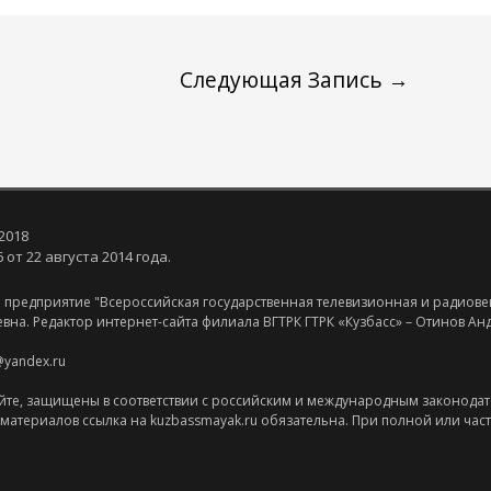
Следующая Запись
→
2018
от 22 августа 2014 года.
 предприятие "Всероссийская государственная телевизионная и радиове
евна. Редактор интернет-сайта филиала ВГТРК ГТРК «Кузбасс» – Отинов А
@yandex.ru
йте, защищены в соответствии с российским и международным законодат
оматериалов ссылка на kuzbassmayak.ru обязательна. При полной или час