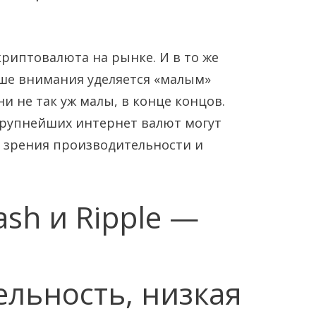
риптовалюта на рынке. И в то же
ьше внимания уделяется «малым»
и не так уж малы, в конце концов.
крупнейших интернет валют могут
и зрения производительности и
Янв
Янв
Янв
Янв
Янв
Янв
Фев
Фев
Фев
Фев
Фев
Фев
Мар
Мар
Мар
Мар
Мар
Мар
ash и Ripple —
Май
Май
Май
Май
Май
Май
Июн
Июн
Июн
Июн
Июн
Июн
Ию
Ию
Ию
Ию
Ию
Ию
Сен
Сен
Сен
Сен
Сен
Сен
Окт
Окт
Окт
Окт
Окт
Окт
Ноя
Ноя
Ноя
Ноя
Ноя
Ноя
льность, низкая