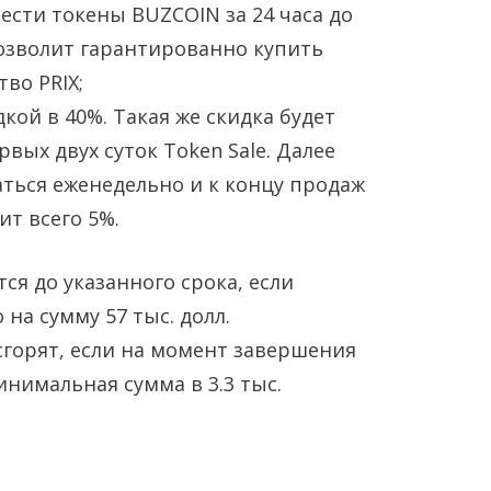
Янв
Янв
Янв
Янв
Янв
Фев
Фев
Фев
Фев
Фев
Мар
Мар
Мар
Мар
Мар
сти токены BUZCOIN за 24 часа до
позволит гарантированно купить
Май
Май
Май
Май
Май
Июн
Июн
Июн
Июн
Июн
Ию
Ию
Ию
Ию
Ию
во PRIX;
кой в 40%. Такая же скидка будет
Сен
Сен
Сен
Сен
Сен
Окт
Окт
Окт
Окт
Окт
Ноя
Ноя
Ноя
Ноя
Ноя
вых двух суток Token Sale. Далее
ться еженедельно и к концу продаж
ит всего 5%.
ся до указанного срока, если
на сумму 57 тыс. долл.
горят, если на момент завершения
инимальная сумма в 3.3 тыс.