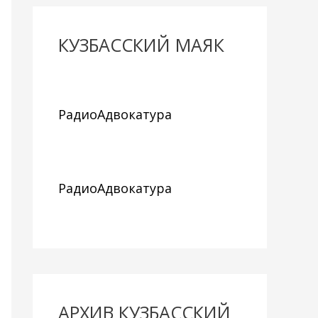
КУЗБАССКИЙ МАЯК
РадиоАдвокатура
РадиоАдвокатура
АРХИВ КУЗБАССКИЙ