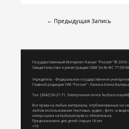
←
Предыдущая Запись
Государственный Интернет-Канал "Россия" © 2010–
Свидетельство о регистрации СМИ Эл № ФС 77-59166 
Учредитель - Федеральное государственное унитарное
Главной редакции ГИК "Россия" - Панина Елена Валерь
Тел. (3842) 58-27-71. Электронная почта: kuzbass.mayak
Все права на любые материалы, опубликованные на са
любом использовании текстовых, аудио-, фото- и виде
гиперссылка на kuzbassmayak.ru обязательна.
Предназначено для детей старше 16 лет
+16