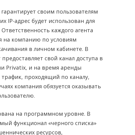
 гарантирует своим пользователям
их IP-адрес будет использован для
 Ответственность каждого агента
я на компанию по условиям
Янв
Янв
Янв
Янв
Янв
Янв
Янв
Янв
Янв
Янв
Фев
Фев
Фев
Фев
Фев
Фев
Фев
Фев
Фев
Фев
Мар
Мар
Мар
Мар
Мар
Мар
Мар
Мар
Мар
Мар
качивания в личном кабинете. В
т предоставляет свой канал доступа в
Май
Май
Май
Май
Май
Май
Май
Май
Май
Май
Июн
Июн
Июн
Июн
Июн
Июн
Июн
Июн
Июн
Июн
Ию
Ию
Ию
Ию
Ию
Ию
Ию
Ию
Ию
Ию
 Privatix, и на время аренды
Сен
Сен
Сен
Сен
Сен
Сен
Сен
Сен
Сен
Сен
Окт
Окт
Окт
Окт
Окт
Окт
Окт
Окт
Окт
Окт
Ноя
Ноя
Ноя
Ноя
Ноя
Ноя
Ноя
Ноя
Ноя
Ноя
 трафик, проходящий по каналу,
случаях компания обязуется оказывать
льзователю.
ована на программном уровне. В
емый функционал «черного списка»
шеннических ресурсов,