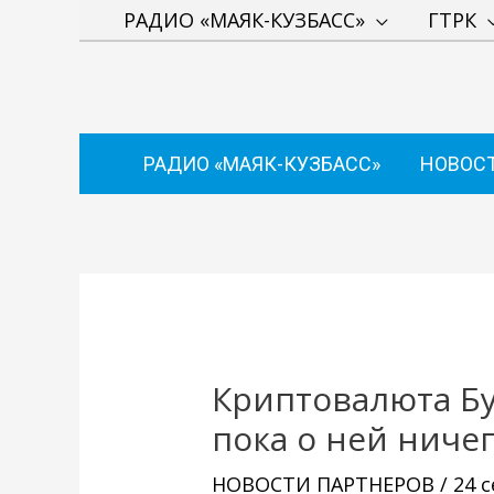
Перейти
РАДИО «МАЯК-КУЗБАСС»
ГТРК
к
содержимому
РАДИО «МАЯК-КУЗБАСС»
НОВОС
Навигация
по
записям
Криптовалюта Бу
пока о ней ниче
НОВОСТИ ПАРТНЕРОВ
/
24 