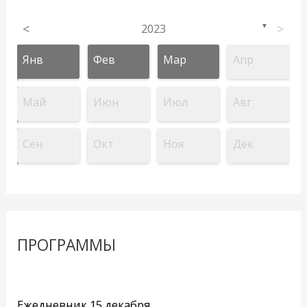
<
2023
>
▼
Янв
Фев
Мар
Апр
Май
Июн
Июл
Авг
Сен
Окт
Ноя
Дек
ПРОГРАММЫ
Ежедневник 15 декабря