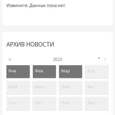
Извините. Данных пока нет.
АРХИВ НОВОСТИ
<
2023
>
▼
Янв
Фев
Мар
Апр
Май
Июн
Июл
Авг
Сен
Окт
Ноя
Дек