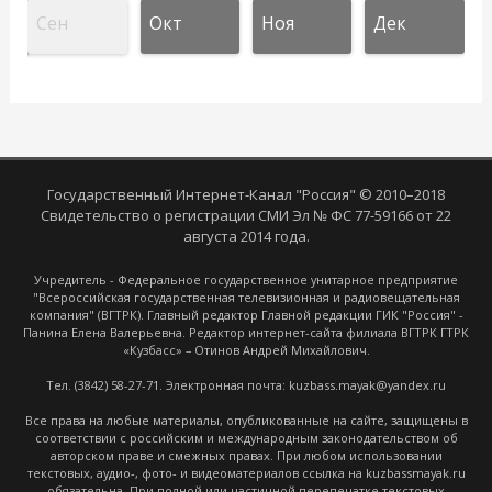
Сен
Окт
Ноя
Дек
Государственный Интернет-Канал "Россия" © 2010–2018
Свидетельство о регистрации СМИ Эл № ФС 77-59166 от 22
августа 2014 года.
Учредитель - Федеральное государственное унитарное предприятие
"Всероссийская государственная телевизионная и радиовещательная
компания" (ВГТРК). Главный редактор Главной редакции ГИК "Россия" -
Панина Елена Валерьевна. Редактор интернет-сайта филиала ВГТРК ГТРК
«Кузбасс» – Отинов Андрей Михайлович.
Тел. (3842) 58-27-71. Электронная почта: kuzbass.mayak@yandex.ru
Все права на любые материалы, опубликованные на сайте, защищены в
соответствии с российским и международным законодательством об
авторском праве и смежных правах. При любом использовании
текстовых, аудио-, фото- и видеоматериалов ссылка на kuzbassmayak.ru
обязательна. При полной или частичной перепечатке текстовых