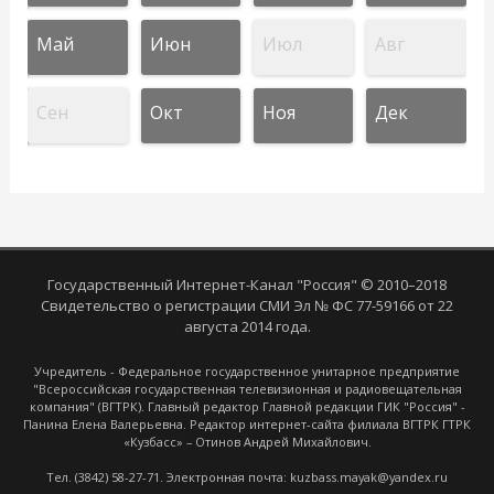
Май
Июн
Июл
Авг
Сен
Окт
Ноя
Дек
Государственный Интернет-Канал "Россия" © 2010–2018
Свидетельство о регистрации СМИ Эл № ФС 77-59166 от 22
августа 2014 года.
Учредитель - Федеральное государственное унитарное предприятие
"Всероссийская государственная телевизионная и радиовещательная
компания" (ВГТРК). Главный редактор Главной редакции ГИК "Россия" -
Панина Елена Валерьевна. Редактор интернет-сайта филиала ВГТРК ГТРК
«Кузбасс» – Отинов Андрей Михайлович.
Тел. (3842) 58-27-71. Электронная почта: kuzbass.mayak@yandex.ru