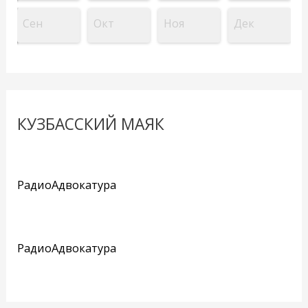
Сен
Окт
Ноя
Дек
КУЗБАССКИЙ МАЯК
РадиоАдвокатура
РадиоАдвокатура