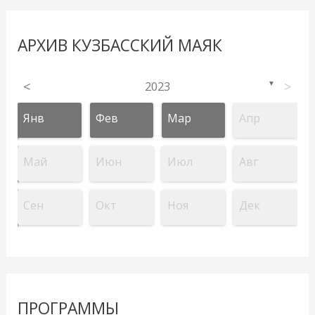
АРХИВ КУЗБАССКИЙ МАЯК
<
2023
>
▼
Янв
Фев
Мар
Апр
Май
Июн
Июл
Авг
Сен
Окт
Ноя
Дек
ПРОГРАММЫ