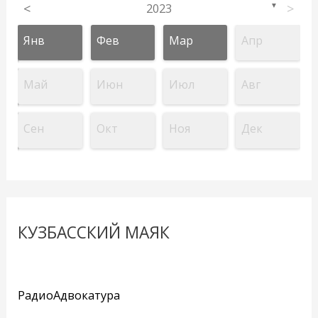
<
2023
>
▼
Янв
Фев
Мар
Апр
Май
Июн
Июл
Авг
Сен
Окт
Ноя
Дек
КУЗБАССКИЙ МАЯК
РадиоАдвокатура