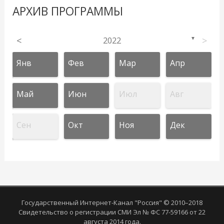
АРХИВ ПРОГРАММЫ
<
2022
>
▼
Янв
Фев
Мар
Апр
Май
Июн
Июл
Авг
Сен
Окт
Ноя
Дек
Государственный Интернет-Канал "Россия" © 2010–2018
Свидетельство о регистрации СМИ Эл № ФС 77-59166 от 22
августа 2014 года.