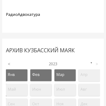
РадиоАдвокатура
АРХИВ КУЗБАССКИЙ МАЯК
<
2023
>
▼
Янв
Фев
Мар
Апр
Май
Июн
Июл
Авг
Сен
Окт
Ноя
Дек