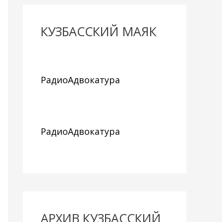
КУЗБАССКИЙ МАЯК
РадиоАдвокатура
РадиоАдвокатура
АРХИВ КУЗБАССКИЙ