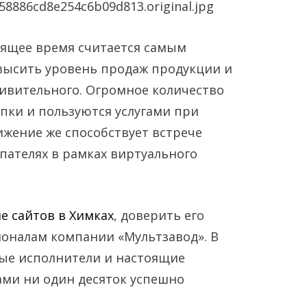
b58886cd8e254c6b09d813.original.jpg
оящее время считается самым
ысить уровень продаж продукции и
удивительного. Огромное количество
пки и пользуются услугами при
жение же способствует встрече
пателях в рамках виртуального
Янв
Янв
Янв
Янв
Янв
Янв
Фев
Фев
Фев
Фев
Фев
Фев
Мар
Мар
Мар
Мар
Мар
Мар
Май
Май
Май
Май
Май
Май
Июн
Июн
Июн
Июн
Июн
Июн
Ию
Ию
Ию
Ию
Ию
Ию
е сайтов в Химках
, доверить его
оналам компании «Мультзавод». В
Сен
Сен
Сен
Сен
Сен
Сен
Окт
Окт
Окт
Окт
Окт
Окт
Ноя
Ноя
Ноя
Ноя
Ноя
Ноя
ные исполнители и настоящие
ами ни один десяток успешно