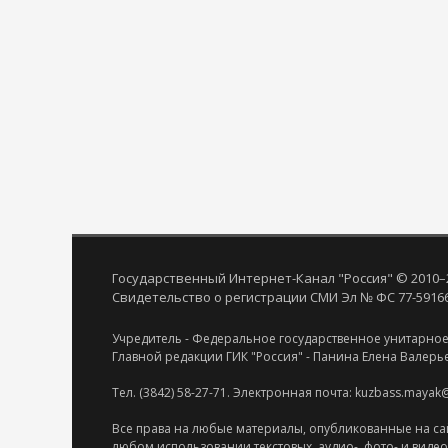
Государственный Интернет-Канал "Россия" © 2010–
Свидетельство о регистрации СМИ Эл № ФС 77-59166 
Учредитель - Федеральное государственное унитарное
Главной редакции ГИК "Россия" - Панина Елена Валерь
Тел. (3842) 58-27-71. Электронная почта: kuzbass.mayak
Все права на любые материалы, опубликованные на са
любом использовании текстовых, аудио-, фото- и виде