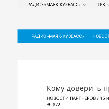
Перейти
РАДИО «МАЯК-КУЗБАСС»
ГТРК
к
содержимому
РАДИО «МАЯК-КУЗБАСС»
НОВОС
Навигация
по
записям
Кому доверить 
НОВОСТИ ПАРТНЕРОВ
/
15 
872