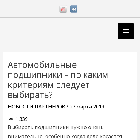
Перейти
к
содержимому
Глав
мен
Навигация
по
Автомобильные
записям
подшипники – по каким
критериям следует
выбирать?
НОВОСТИ ПАРТНЕРОВ
/
27 марта 2019
1 339
Выбирать подшипники нужно очень
внимательно, особенно когда дело касается