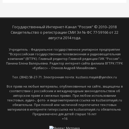
Государственный Интернет-Канал "Россия" © 2010–2018
Свидетельство о регистрации СМИ Эл № ФС 77-59166 от 22
августа 2014 года.
Учредитель - Федеральное государственное унитарное предприятие
"Всероссийская государственная телевизионная и радиовещательная
компания" (ВГТРК). Главный редактор Главной редакции ГИК "Россия" -
Панина Елена Валерьевна. Редактор интернет-сайта филиала ВГТРК ГТРК
«Кузбасс» – Отинов Андрей Михайлович.
Тел. (3842) 58-27-71. Электронная почта: kuzbass.mayak@yandex.ru
Все права на любые материалы, опубликованные на сайте, защищены в
соответствии с российским и международным законодательством об
авторском праве и смежных правах. При любом использовании
текстовых, аудио-, фото- и видеоматериалов ссылка на kuzbassmayak.ru
обязательна. При полной или частичной перепечатке текстовых
материалов в интернете гиперссылка на kuzbassmayak.ru обязательна.
Предназначено для детей старше 16 лет
+16