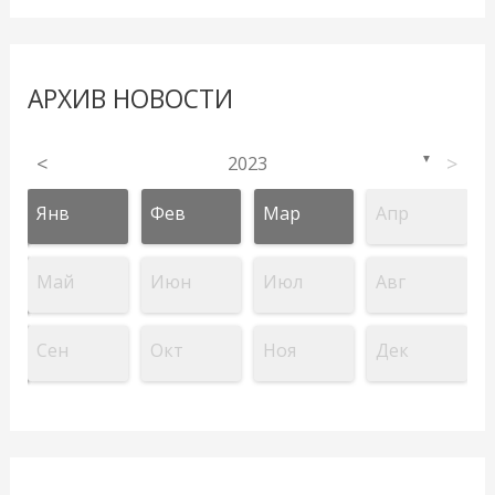
АРХИВ НОВОСТИ
<
2023
>
▼
Янв
Фев
Мар
Апр
Май
Июн
Июл
Авг
Сен
Окт
Ноя
Дек