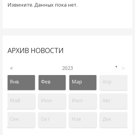
Извините. Данных пока нет.
АРХИВ НОВОСТИ
<
2023
>
▼
Янв
Фев
Мар
Апр
Май
Июн
Июл
Авг
Сен
Окт
Ноя
Дек