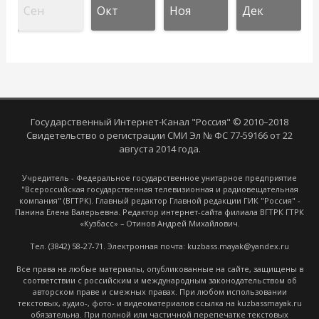
Сен
Окт
Ноя
Дек
Государственный Интернет-Канал "Россия" © 2010–2018
Свидетельство о регистрации СМИ Эл № ФС 77-59166 от 22
августа 2014 года.
Учредитель - Федеральное государственное унитарное предприятие
"Всероссийская государственная телевизионная и радиовещательная
компания" (ВГТРК). Главный редактор Главной редакции ГИК "Россия" -
Панина Елена Валерьевна. Редактор интернет-сайта филиала ВГТРК ГТРК
«Кузбасс» – Отинов Андрей Михайлович.
Тел. (3842) 58-27-71. Электронная почта: kuzbass.mayak@yandex.ru
Все права на любые материалы, опубликованные на сайте, защищены в
соответствии с российским и международным законодательством об
авторском праве и смежных правах. При любом использовании
текстовых, аудио-, фото- и видеоматериалов ссылка на kuzbassmayak.ru
обязательна. При полной или частичной перепечатке текстовых