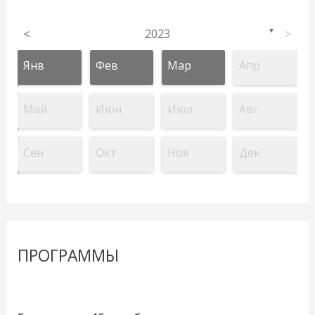
<
2023
>
▼
Янв
Фев
Мар
Апр
Май
Июн
Июл
Авг
Сен
Окт
Ноя
Дек
ПРОГРАММЫ