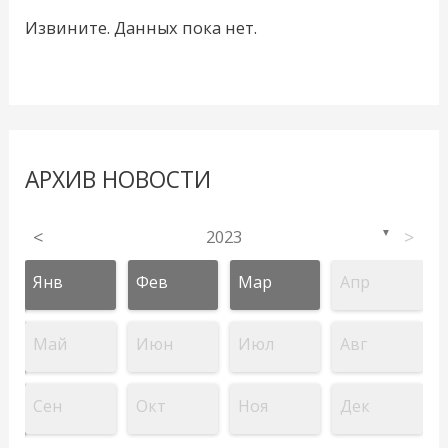
Извините. Данных пока нет.
АРХИВ НОВОСТИ
<
2023
>
▼
Янв
Фев
Мар
Апр
Май
Июн
Июл
Авг
Сен
Окт
Ноя
Дек