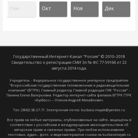
Сен
Окт
Ноя
Дек
Государственный Интернет-Канал "Россия" © 2010–2018
Свидетельство о регистрации СМИ Эл № ФС 77-59166 от 22
августа 2014 года.
Учредитель - Федеральное государственное унитарное предприятие
"Всероссийская государственная телевизионная и радиовещательная
компания" (ВГТРК). Главный редактор Главной редакции ГИК "Россия" -
Панина Елена Валерьевна. Редактор интернет-сайта филиала ВГТРК ГТРК
«Кузбасс» – Отинов Андрей Михайлович.
Тел. (3842) 58-27-71. Электронная почта: kuzbass.mayak@yandex.ru
Все права на любые материалы, опубликованные на сайте, защищены в
соответствии с российским и международным законодательством об
авторском праве и смежных правах. При любом использовании
текстовых, аудио-, фото- и видеоматериалов ссылка на kuzbassmayak.ru