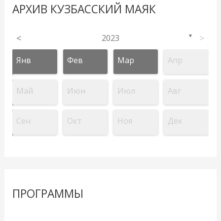
АРХИВ КУЗБАССКИЙ МАЯК
<
2023
>
▼
Янв
Фев
Мар
Апр
Май
Июн
Июл
Авг
Сен
Окт
Ноя
Дек
ПРОГРАММЫ