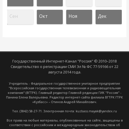
Сен
Окт
Ноя
Дек
Государственный Интернет-Канал "Россия" © 2010–2018
Свидетельство о регистрации СМИ Эл № ФС 77-59166 от 22
августа 2014 года.
Учредитель - Федеральное государственное унитарное предприятие
"Всероссийская государственная телевизионная и радиовещательная
компания" (ВГТРК). Главный редактор Главной редакции ГИК "Россия" -
Панина Елена Валерьевна. Редактор интернет-сайта филиала ВГТРК ГТРК
«Кузбасс» – Отинов Андрей Михайлович.
Тел. (3842) 58-27-71. Электронная почта: kuzbass.mayak@yandex.ru
Все права на любые материалы, опубликованные на сайте, защищены в
соответствии с российским и международным законодательством об