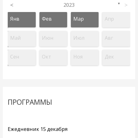
<
2023
>
▼
Янв
Фев
Мар
Апр
Май
Июн
Июл
Авг
Сен
Окт
Ноя
Дек
ПРОГРАММЫ
Ежедневник 15 декабря