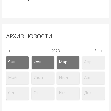
АРХИВ НОВОСТИ
<
2023
>
▼
Янв
Фев
Мар
Апр
Май
Июн
Июл
Авг
Сен
Окт
Ноя
Дек