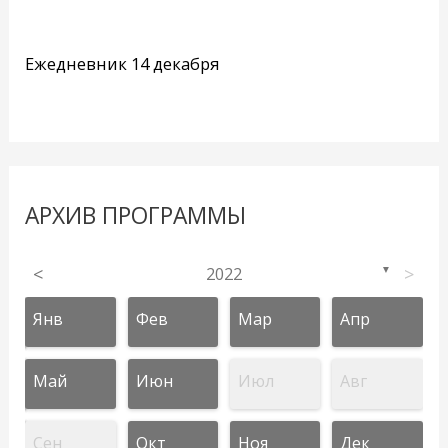
Ежедневник 14 декабря
АРХИВ ПРОГРАММЫ
<
2022
>
▼
Янв
Фев
Мар
Апр
Май
Июн
Июл
Авг
Сен
Окт
Ноя
Дек