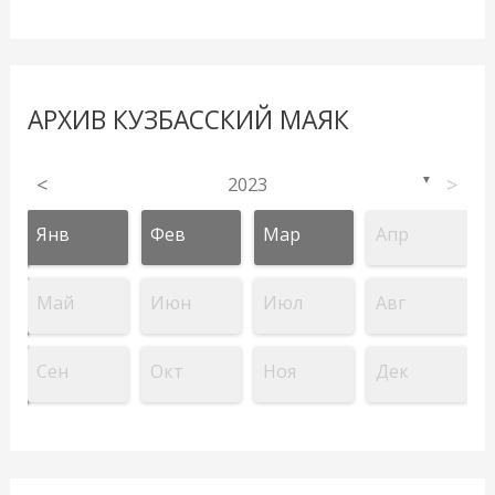
АРХИВ КУЗБАССКИЙ МАЯК
<
2023
>
▼
Янв
Фев
Мар
Апр
Май
Июн
Июл
Авг
Сен
Окт
Ноя
Дек