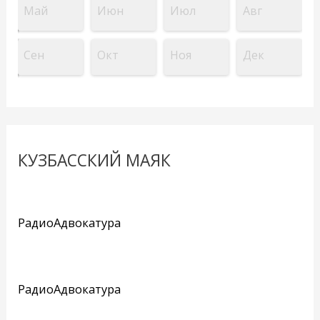
Май
Июн
Июл
Авг
Сен
Окт
Ноя
Дек
КУЗБАССКИЙ МАЯК
РадиоАдвокатура
РадиоАдвокатура