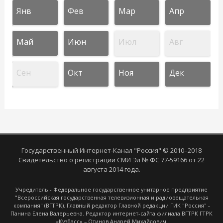
Янв
Фев
Мар
Апр
Май
Июн
Июл
Авг
Сен
Окт
Ноя
Дек
Государственный Интернет-Канал "Россия" © 2010–2018
Свидетельство о регистрации СМИ Эл № ФС 77-59166 от 22
августа 2014 года.
Учредитель - Федеральное государственное унитарное предприятие
"Всероссийская государственная телевизионная и радиовещательная
компания" (ВГТРК). Главный редактор Главной редакции ГИК "Россия" -
Панина Елена Валерьевна. Редактор интернет-сайта филиала ВГТРК ГТРК
«Кузбасс» – Отинов Андрей Михайлович.