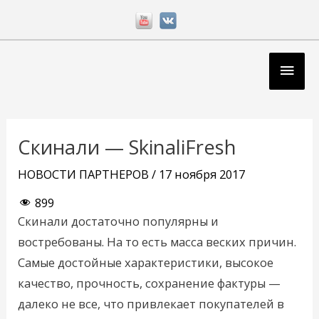
Перейти
к
содержимому
Глав
мен
Навигация
по
Скинали — SkinaliFresh
записям
НОВОСТИ ПАРТНЕРОВ
/
17 ноября 2017
899
Скинали достаточно популярны и
востребованы. На то есть масса веских причин.
Самые достойные характеристики, высокое
качество, прочность, сохранение фактуры —
далеко не все, что привлекает покупателей в