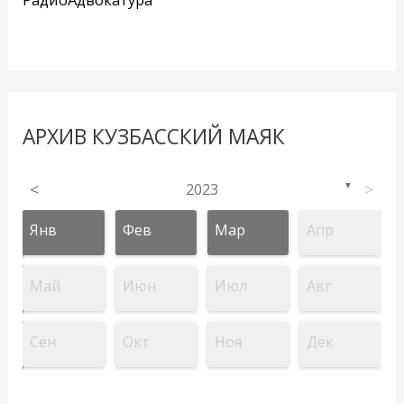
АРХИВ КУЗБАССКИЙ МАЯК
<
2023
>
▼
Янв
Фев
Мар
Апр
Май
Июн
Июл
Авг
Сен
Окт
Ноя
Дек