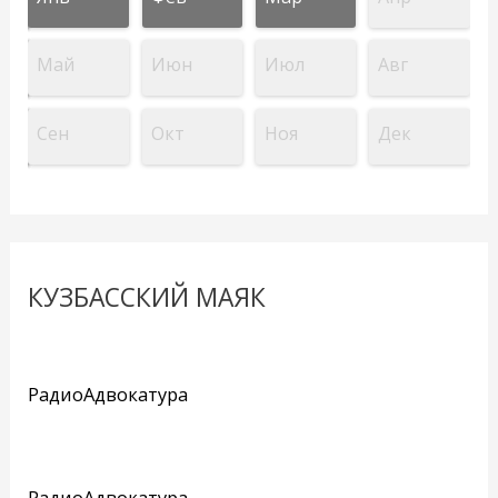
Май
Июн
Июл
Авг
Сен
Окт
Ноя
Дек
КУЗБАССКИЙ МАЯК
РадиоАдвокатура
РадиоАдвокатура