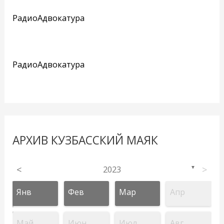
РадиоАдвокатура
РадиоАдвокатура
АРХИВ КУЗБАССКИЙ МАЯК
<
2023
>
▼
Янв
Фев
Мар
Апр
Май
Июн
Июл
Авг