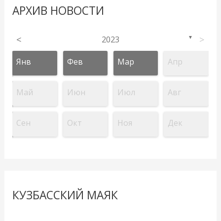
АРХИВ НОВОСТИ
<
2023
>
▼
Янв
Фев
Мар
Апр
Май
Июн
Июл
Авг
Сен
Окт
Ноя
Дек
КУЗБАССКИЙ МАЯК