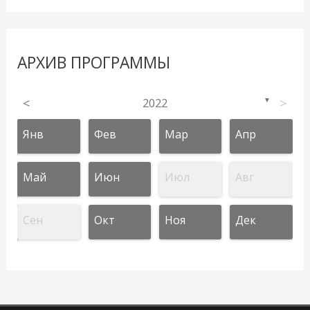
АРХИВ ПРОГРАММЫ
<
2022
>
▼
Янв
Фев
Мар
Апр
Май
Июн
Июл
Авг
Сен
Окт
Ноя
Дек