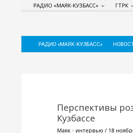
Перейти
РАДИО «МАЯК-КУЗБАСС»
ГТРК
к
содержимому
РАДИО «МАЯК-КУЗБАСС»
НОВОС
Навигация
по
записям
Перспективы ро
Кузбассе
Маяк - интервью
/
18 ноябр