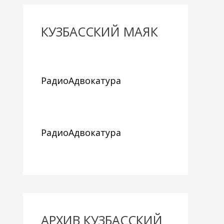
КУЗБАССКИЙ МАЯК
РадиоАдвокатура
РадиоАдвокатура
АРХИВ КУЗБАССКИЙ