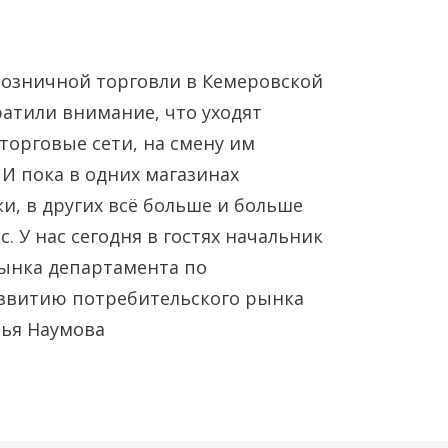
розничной торговли в Кемеровской
ратили внимание, что уходят
орговые сети, на смену им
И пока в одних магазинах
и, в других всё больше и больше
Янв
Янв
Янв
Янв
Янв
Янв
Фев
Фев
Фев
Фев
Фев
Фев
Мар
Мар
Мар
Мар
Мар
Мар
. У нас сегодня в гостях начальник
рынка департамента по
Май
Май
Май
Май
Май
Май
Июн
Июн
Июн
Июн
Июн
Июн
Ию
Ию
Ию
Ию
Ию
Ию
звитию потребительского рынка
лья Наумова
Сен
Сен
Сен
Сен
Сен
Сен
Окт
Окт
Окт
Окт
Окт
Окт
Ноя
Ноя
Ноя
Ноя
Ноя
Ноя