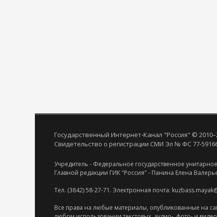
Государственный Интернет-Канал "Россия" © 2010–
Свидетельство о регистрации СМИ Эл № ФС 77-59166 
Учредитель - Федеральное государственное унитарное
Главной редакции ГИК "Россия" - Панина Елена Валерь
Тел. (3842) 58-27-71. Электронная почта: kuzbass.mayak
Все права на любые материалы, опубликованные на са
любом использовании текстовых, аудио-, фото- и виде