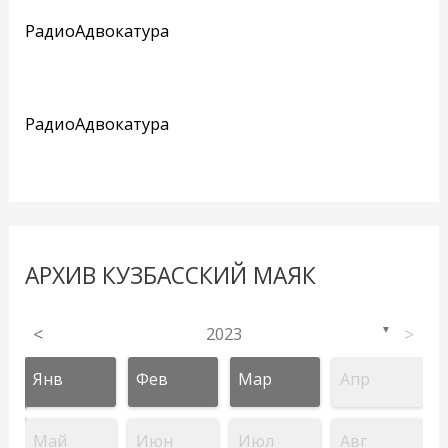
РадиоАдвокатура
РадиоАдвокатура
АРХИВ КУЗБАССКИЙ МАЯК
<
2023
>
▼
Янв
Фев
Мар
Апр
Май
Июн
Июл
Авг