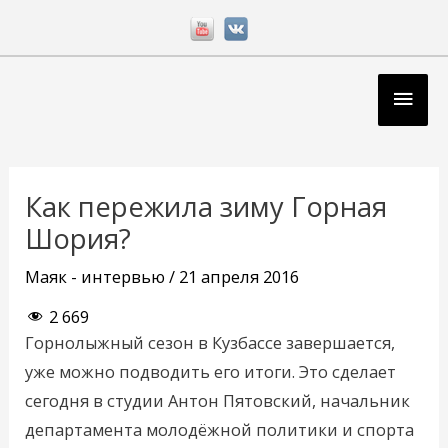
Перейти
к
содержимому
Глав
мен
Навигация
по
Как пережила зиму Горная
записям
Шория?
Маяк - интервью
/
21 апреля 2016
2 669
Горнолыжный сезон в Кузбассе завершается,
уже можно подводить его итоги. Это сделает
сегодня в студии Антон Пятовский, начальник
департамента молодёжной политики и спорта