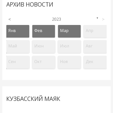
АРХИВ НОВОСТИ
<
2023
>
▼
Янв
Фев
Мар
Апр
Май
Июн
Июл
Авг
Сен
Окт
Ноя
Дек
КУЗБАССКИЙ МАЯК