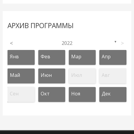
АРХИВ ПРОГРАММЫ
<
2022
>
▼
Янв
Фев
Мар
Апр
Май
Июн
Июл
Авг
Сен
Окт
Ноя
Дек