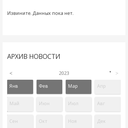
Извините. Данных пока нет.
АРХИВ НОВОСТИ
<
2023
>
▼
Янв
Фев
Мар
Апр
Май
Июн
Июл
Авг
Сен
Окт
Ноя
Дек