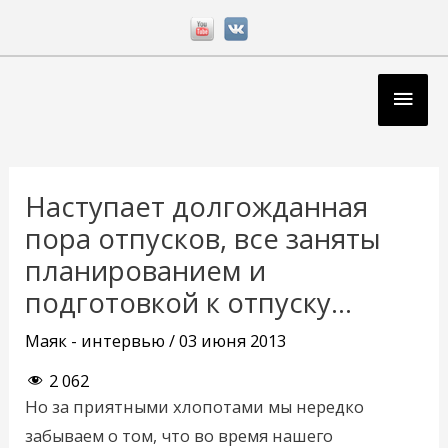
Перейти
к
содержимому
Глав
мен
Навигация
по
Наступает долгожданная
записям
пора отпусков, все заняты
планированием и
подготовкой к отпуску…
Маяк - интервью
/
03 июня 2013
2 062
Но за приятными хлопотами мы нередко
забываем о том, что во время нашего