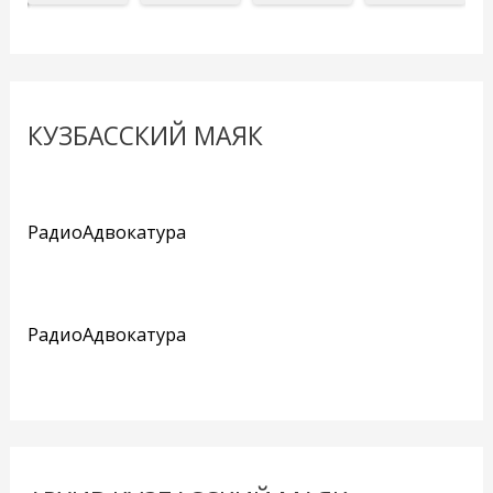
КУЗБАССКИЙ МАЯК
РадиоАдвокатура
РадиоАдвокатура