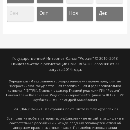
Сен
Окт
Ноя
Дек
Государственный Интернет-Канал "Россия" © 2010–2018
Свидетельство о регистрации СМИ Эл № ФС 77-59166 от 22
августа 2014 года.
Учредитель - Федеральное государственное унитарное предприятие
"Всероссийская государственная телевизионная и радиовещательная
компания" (ВГТРК). Главный редактор Главной редакции ГИК "Россия" -
Панина Елена Валерьевна. Редактор интернет-сайта филиала ВГТРК ГТРК
«Кузбасс» – Отинов Андрей Михайлович.
Тел. (3842) 58-27-71. Электронная почта: kuzbass.mayak@yandex.ru
Все права на любые материалы, опубликованные на сайте, защищены в
соответствии с российским и международным законодательством об
авторском праве и смежных правах. При любом использовании