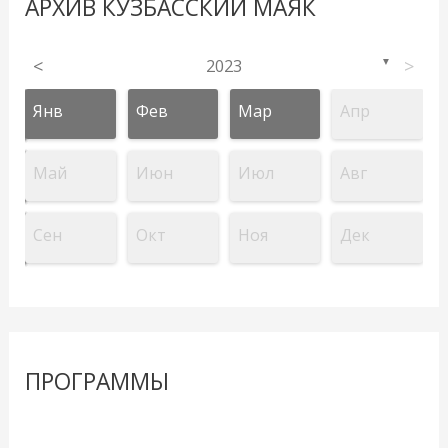
АРХИВ КУЗБАССКИЙ МАЯК
<
2023
>
▼
Янв
Фев
Мар
Апр
Май
Июн
Июл
Авг
Сен
Окт
Ноя
Дек
ПРОГРАММЫ