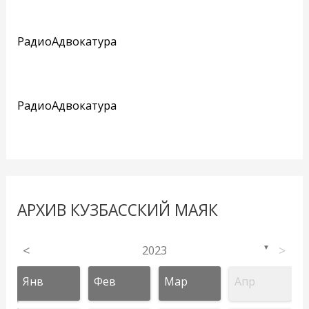
РадиоАдвокатура
РадиоАдвокатура
АРХИВ КУЗБАССКИЙ МАЯК
<
2023
>
▼
Янв
Фев
Мар
Апр