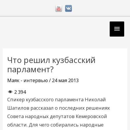
Перейти
к
содержимому
Глав
мен
Навигация
по
Что решил кузбасский
записям
парламент?
Маяк - интервью
/
24 мая 2013
2 394
Спикер кузбасского парламента Николай
Шатилов рассказал о последних решениях
Совета народных депутатов Кемеровской
области. Для чего собирались народные