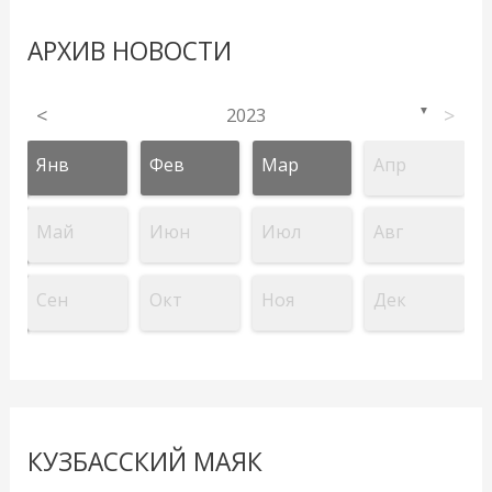
АРХИВ НОВОСТИ
<
2023
>
▼
Янв
Фев
Мар
Апр
Май
Июн
Июл
Авг
Сен
Окт
Ноя
Дек
КУЗБАССКИЙ МАЯК