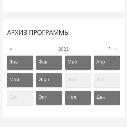
АРХИВ ПРОГРАММЫ
<
2022
>
▼
Янв
Фев
Мар
Апр
Май
Июн
Июл
Авг
Сен
Окт
Ноя
Дек