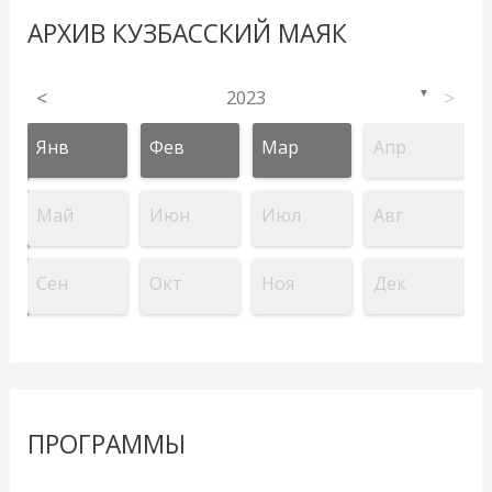
АРХИВ КУЗБАССКИЙ МАЯК
<
2023
>
▼
Янв
Фев
Мар
Апр
Май
Июн
Июл
Авг
Сен
Окт
Ноя
Дек
ПРОГРАММЫ