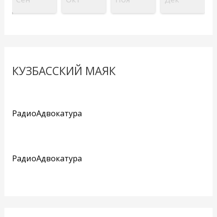
КУЗБАССКИЙ МАЯК
РадиоАдвокатура
РадиоАдвокатура