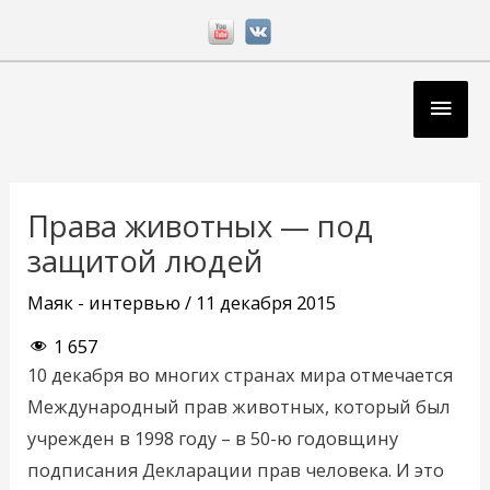
Перейти
к
содержимому
Глав
мен
Навигация
по
Права животных — под
записям
защитой людей
Маяк - интервью
/
11 декабря 2015
1 657
10 декабря во многих странах мира отмечается
Международный прав животных, который был
учрежден в 1998 году – в 50-ю годовщину
подписания Декларации прав человека. И это