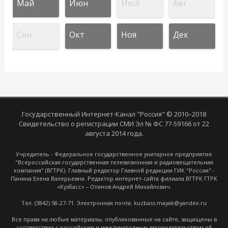
Май
Июн
Июл
Авг
Сен
Окт
Ноя
Дек
Государственный Интернет-Канал "Россия" © 2010–2018
Свидетельство о регистрации СМИ Эл № ФС 77-59166 от 22
августа 2014 года.
Учредитель - Федеральное государственное унитарное предприятие
"Всероссийская государственная телевизионная и радиовещательная
компания" (ВГТРК). Главный редактор Главной редакции ГИК "Россия" -
Панина Елена Валерьевна. Редактор интернет-сайта филиала ВГТРК ГТРК
«Кузбасс» – Отинов Андрей Михайлович.
Тел. (3842) 58-27-71. Электронная почта: kuzbass.mayak@yandex.ru
Все права на любые материалы, опубликованные на сайте, защищены в
соответствии с российским и международным законодательством об