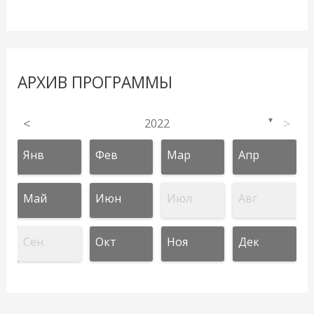
АРХИВ ПРОГРАММЫ
<
2022
>
▼
Янв
Фев
Мар
Апр
Май
Июн
Июл
Авг
Сен
Окт
Ноя
Дек