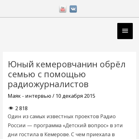
Перейти
к
содержимому
Глав
мен
Навигация
по
Юный кемеровчанин обрёл
записям
семью с помощью
радиожурналистов
Маяк - интервью
/
10 декабря 2015
2 818
Один из самых известных проектов Радио
России — программа «Детский вопрос» в эти
дни гостила в Кемерове. С чем приехала в