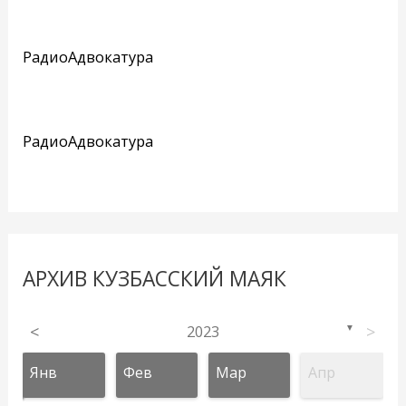
РадиоАдвокатура
РадиоАдвокатура
АРХИВ КУЗБАССКИЙ МАЯК
<
2023
>
▼
Янв
Фев
Мар
Апр