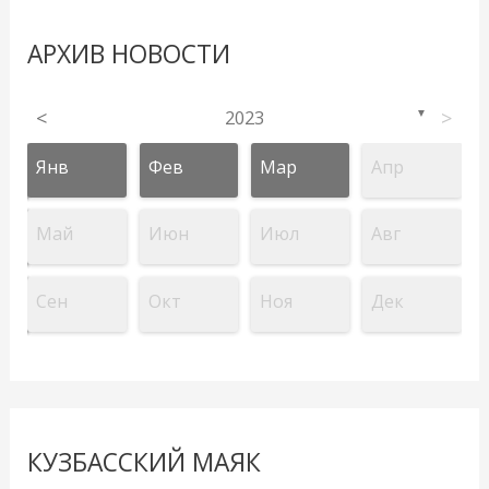
АРХИВ НОВОСТИ
<
2023
>
▼
Янв
Фев
Мар
Апр
Май
Июн
Июл
Авг
Сен
Окт
Ноя
Дек
КУЗБАССКИЙ МАЯК