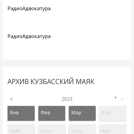
РадиоАдвокатура
РадиоАдвокатура
АРХИВ КУЗБАССКИЙ МАЯК
<
2023
>
▼
Янв
Фев
Мар
Апр
Май
Июн
Июл
Авг