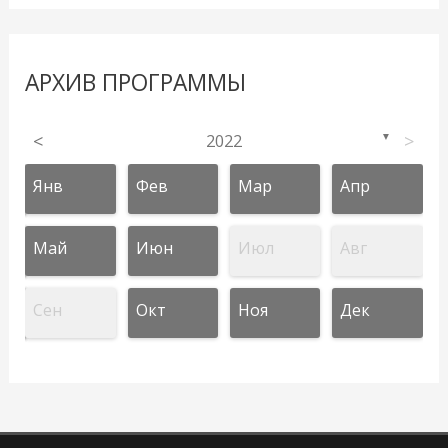
АРХИВ ПРОГРАММЫ
<
2022
>
▼
Янв
Фев
Мар
Апр
Май
Июн
Июл
Авг
Сен
Окт
Ноя
Дек