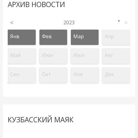
АРХИВ НОВОСТИ
<
2023
>
▼
Янв
Фев
Мар
Апр
Май
Июн
Июл
Авг
Сен
Окт
Ноя
Дек
КУЗБАССКИЙ МАЯК