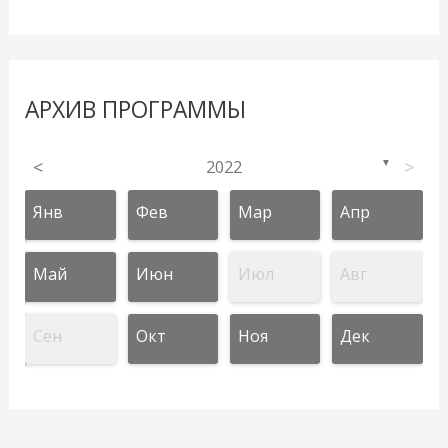
АРХИВ ПРОГРАММЫ
<
2022
>
▼
Янв
Фев
Мар
Апр
Май
Июн
Июл
Авг
Сен
Окт
Ноя
Дек