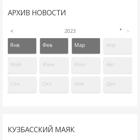
АРХИВ НОВОСТИ
<
2023
>
▼
Янв
Фев
Мар
Апр
Май
Июн
Июл
Авг
Сен
Окт
Ноя
Дек
КУЗБАССКИЙ МАЯК