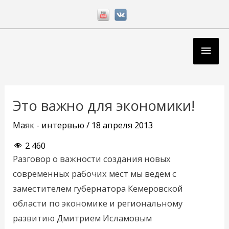
Перейти
к
содержимому
Глав
мен
Навигация
по
Это важно для экономики!
записям
Маяк - интервью
/
18 апреля 2013
2 460
Разговор о важности создания новых
современных рабочих мест мы ведем с
заместителем губернатора Кемеровской
области по экономике и региональному
развитию Дмитрием Исламовым