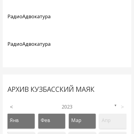
РадиоАдвокатура
РадиоАдвокатура
АРХИВ КУЗБАССКИЙ МАЯК
<
2023
>
▼
Янв
Фев
Мар
Апр