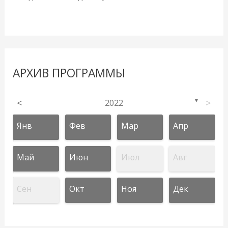
АРХИВ ПРОГРАММЫ
<
2022
>
▼
Янв
Фев
Мар
Апр
Май
Июн
Июл
Авг
Сен
Окт
Ноя
Дек