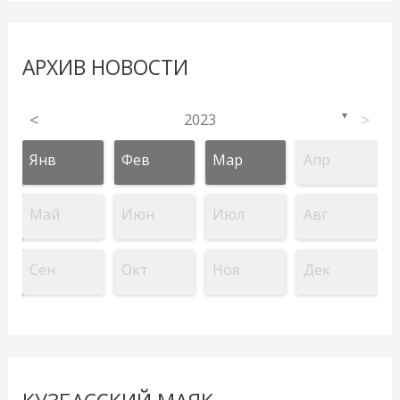
АРХИВ НОВОСТИ
<
2023
>
▼
Янв
Фев
Мар
Апр
Май
Июн
Июл
Авг
Сен
Окт
Ноя
Дек