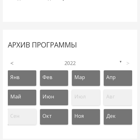
АРХИВ ПРОГРАММЫ
<
2022
>
▼
Янв
Фев
Мар
Апр
Май
Июн
Июл
Авг
Сен
Окт
Ноя
Дек