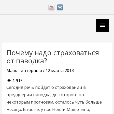
Перейти
к
содержимому
Глав
мен
Навигация
по
Почему надо страховаться
записям
от паводка?
Маяк - интервью
/
12 марта 2013
1 915
Сегодня речь пойдет о страховании в
преддверии паводка, до которого по
некоторым прогнозам, осталось чуть больше
месяца. В гостях у нас Нелли Малютина,