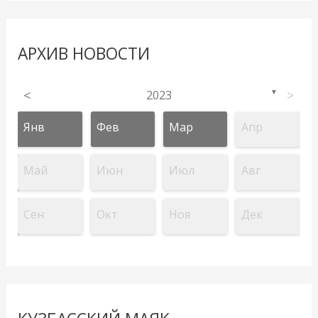
АРХИВ НОВОСТИ
<
2023
>
▼
Янв
Фев
Мар
Апр
Май
Июн
Июл
Авг
Сен
Окт
Ноя
Дек