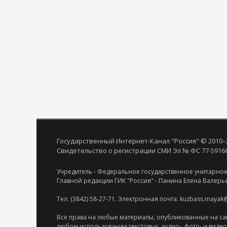
Государственный Интернет-Канал "Россия" © 2010–
Свидетельство о регистрации СМИ Эл № ФС 77-59166 
Учредитель - Федеральное государственное унитарное
Главной редакции ГИК "Россия" - Панина Елена Валерь
Тел. (3842) 58-27-71. Электронная почта: kuzbass.mayak
Все права на любые материалы, опубликованные на са
любом использовании текстовых, аудио-, фото- и виде