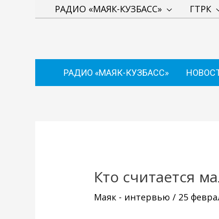
Перейти
РАДИО «МАЯК-КУЗБАСС»
ГТРК
к
содержимому
РАДИО «МАЯК-КУЗБАСС»
НОВОС
Навигация
по
записям
Кто считается 
Маяк - интервью
/
25 февра