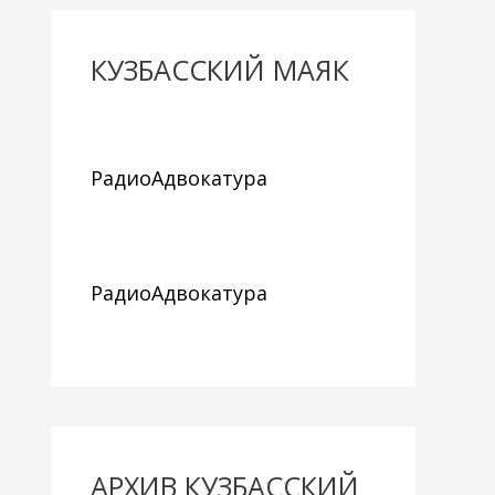
КУЗБАССКИЙ МАЯК
РадиоАдвокатура
РадиоАдвокатура
АРХИВ КУЗБАССКИЙ