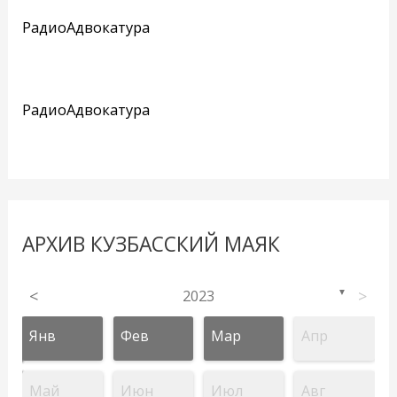
РадиоАдвокатура
РадиоАдвокатура
АРХИВ КУЗБАССКИЙ МАЯК
<
2023
>
▼
Янв
Фев
Мар
Апр
Май
Июн
Июл
Авг