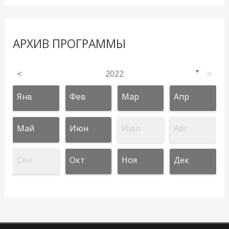
АРХИВ ПРОГРАММЫ
<
2022
>
▼
Янв
Фев
Мар
Апр
Май
Июн
Июл
Авг
Сен
Окт
Ноя
Дек