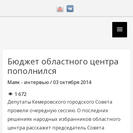
Перейти
к
содержимому
Глав
мен
Навигация
по
Бюджет областного центра
записям
пополнился
Маяк - интервью
/
03 октября 2014
1 672
Депутаты Кемеровского городского Совета
провели очередную сессию. О последних
решениях народных избранников областного
центра расскажет председатель Совета