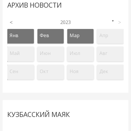
АРХИВ НОВОСТИ
<
2023
>
▼
Янв
Фев
Мар
Апр
Май
Июн
Июл
Авг
Сен
Окт
Ноя
Дек
КУЗБАССКИЙ МАЯК