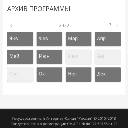
АРХИВ ПРОГРАММЫ
<
2022
>
▼
Янв
Фев
Мар
Апр
Май
Июн
Июл
Авг
Сен
Окт
Ноя
Дек
Государственный Интернет-Канал "Россия" © 2010–2018
Свидетельство о регистрации СМИ Эл № ФС 77-59166 от 22