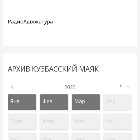
РадиоАдвокатура
АРХИВ КУЗБАССКИЙ МАЯК
<
2023
>
▼
Янв
Фев
Мар
Апр
Май
Июн
Июл
Авг
Сен
Окт
Ноя
Дек