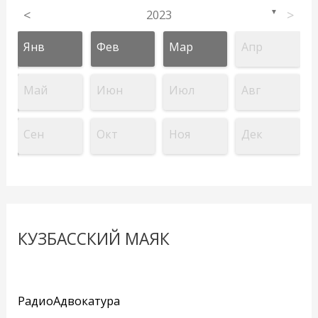
<
2023
>
▼
Янв
Фев
Мар
Апр
Май
Июн
Июл
Авг
Сен
Окт
Ноя
Дек
КУЗБАССКИЙ МАЯК
РадиоАдвокатура