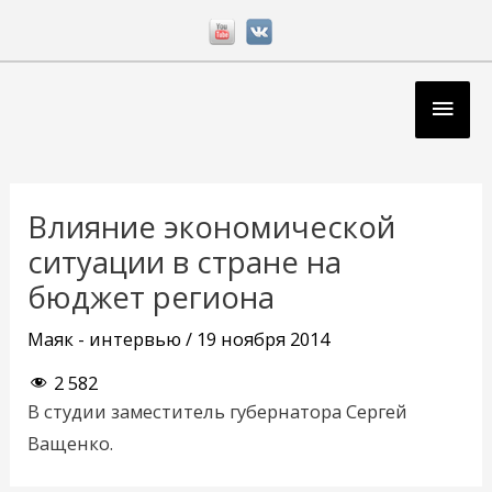
Перейти
к
содержимому
Глав
мен
Навигация
по
Влияние экономической
записям
ситуации в стране на
бюджет региона
Маяк - интервью
/
19 ноября 2014
2 582
В студии заместитель губернатора Сергей
Ващенко.