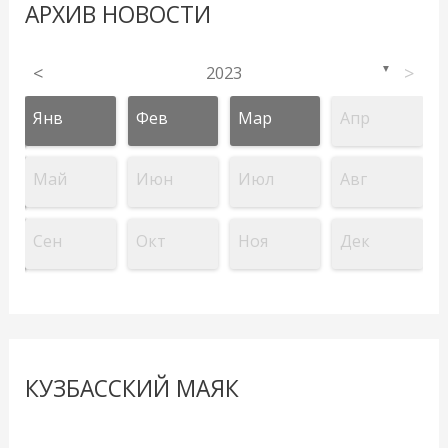
АРХИВ НОВОСТИ
<
2023
>
▼
Янв
Фев
Мар
Апр
Май
Июн
Июл
Авг
Сен
Окт
Ноя
Дек
КУЗБАССКИЙ МАЯК