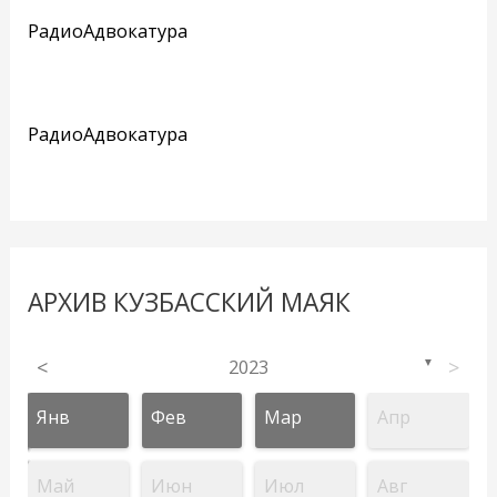
РадиоАдвокатура
РадиоАдвокатура
АРХИВ КУЗБАССКИЙ МАЯК
<
2023
>
▼
Янв
Фев
Мар
Апр
Май
Июн
Июл
Авг