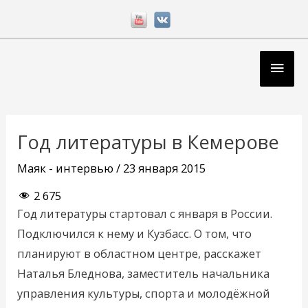
Перейти
к
содержимому
Глав
мен
Навигация
по
Год литературы в Кемерове
записям
Маяк - интервью
/
23 января 2015
2 675
Год литературы стартовал с января в России.
Подключился к нему и Кузбасс. О том, что
планируют в областном центре, расскажет
Наталья Бледнова, заместитель начальника
управления культуры, спорта и молодёжной