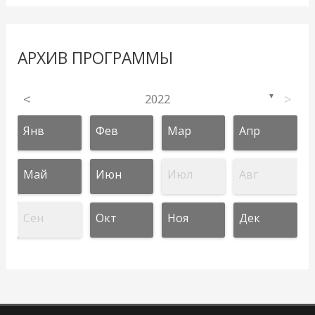
АРХИВ ПРОГРАММЫ
<
2022
>
▼
Янв
Фев
Мар
Апр
Май
Июн
Июл
Авг
Сен
Окт
Ноя
Дек