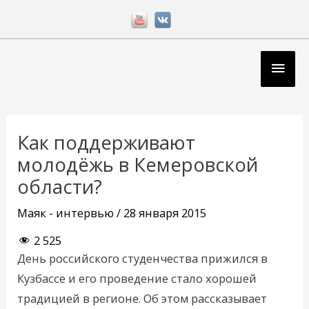
Перейти
к
содержимому
Глав
мен
Навигация
по
Как поддерживают
записям
молодёжь в Кемеровской
области?
Маяк - интервью
/
28 января 2015
2 525
День российского студенчества прижился в
Кузбассе и его проведение стало хорошей
традицией в регионе. Об этом рассказывает