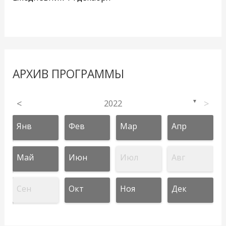
АРХИВ ПРОГРАММЫ
<
2022
>
▼
Янв
Фев
Мар
Апр
Май
Июн
Июл
Авг
Сен
Окт
Ноя
Дек