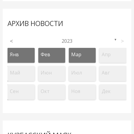
АРХИВ НОВОСТИ
<
2023
>
▼
Янв
Фев
Мар
Апр
Май
Июн
Июл
Авг
Сен
Окт
Ноя
Дек