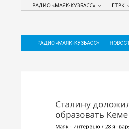
Перейти
РАДИО «МАЯК-КУЗБАСС»
ГТРК
к
содержимому
РАДИО «МАЯК-КУЗБАСС»
НОВОС
Навигация
по
записям
Сталину доложи
образовать Кеме
Маяк - интервью
/
28 январ