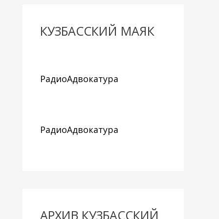
КУЗБАССКИЙ МАЯК
РадиоАдвокатура
РадиоАдвокатура
АРХИВ КУЗБАССКИЙ