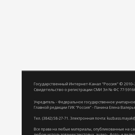
Государственный Интернет-Канал "Россия" © 2010–
Свидетельство о регистрации СМИ Эл № ФС 77-59166 
Учредитель - Федеральное государственное унитарное
Главной редакции ГИК "Россия" - Панина Елена Валерь
Тел. (3842) 58-27-71. Электронная почта: kuzbass.mayak
Все права на любые материалы, опубликованные на са
любом использовании текстовых, аудио-, фото- и виде