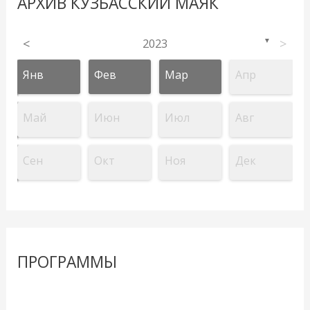
АРХИВ КУЗБАССКИЙ МАЯК
<
2023
>
▼
Янв
Фев
Мар
Апр
Май
Июн
Июл
Авг
Сен
Окт
Ноя
Дек
ПРОГРАММЫ