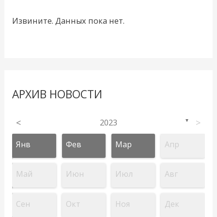
Извините. Данных пока нет.
АРХИВ НОВОСТИ
<
2023
>
▼
Янв
Фев
Мар
Апр
Май
Июн
Июл
Авг
Сен
Окт
Ноя
Дек