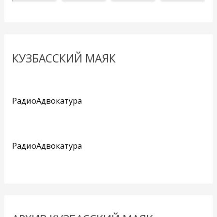
КУЗБАССКИЙ МАЯК
РадиоАдвокатура
РадиоАдвокатура