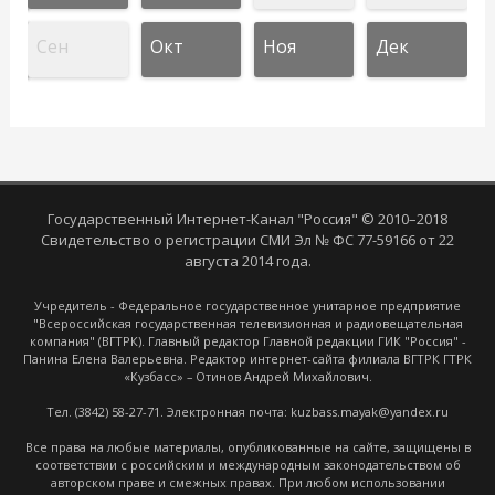
Сен
Окт
Ноя
Дек
Государственный Интернет-Канал "Россия" © 2010–2018
Свидетельство о регистрации СМИ Эл № ФС 77-59166 от 22
августа 2014 года.
Учредитель - Федеральное государственное унитарное предприятие
"Всероссийская государственная телевизионная и радиовещательная
компания" (ВГТРК). Главный редактор Главной редакции ГИК "Россия" -
Панина Елена Валерьевна. Редактор интернет-сайта филиала ВГТРК ГТРК
«Кузбасс» – Отинов Андрей Михайлович.
Тел. (3842) 58-27-71. Электронная почта: kuzbass.mayak@yandex.ru
Все права на любые материалы, опубликованные на сайте, защищены в
соответствии с российским и международным законодательством об
авторском праве и смежных правах. При любом использовании