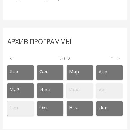
АРХИВ ПРОГРАММЫ
<
2022
>
▼
Янв
Фев
Мар
Апр
Май
Июн
Июл
Авг
Сен
Окт
Ноя
Дек