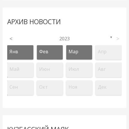
АРХИВ НОВОСТИ
<
2023
>
▼
Янв
Фев
Мар
Апр
Май
Июн
Июл
Авг
Сен
Окт
Ноя
Дек