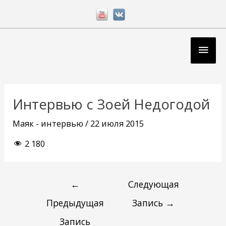
Перейти
к
содержимому
Глав
мен
Навигация
по
Интервью с Зоей Недогодой
записям
Маяк - интервью
/
22 июля 2015
2 180
←
Следующая
Предыдущая
Запись
→
Запись