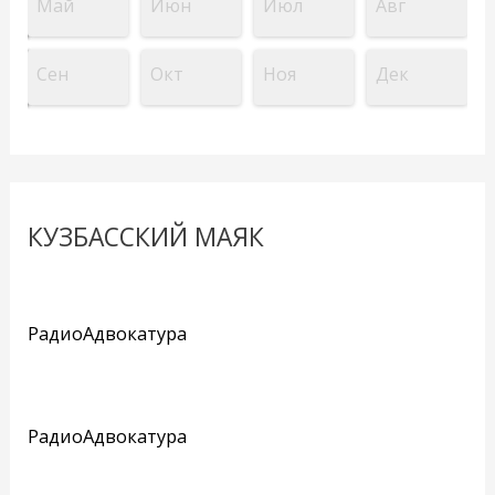
Май
Июн
Июл
Авг
Сен
Окт
Ноя
Дек
КУЗБАССКИЙ МАЯК
РадиоАдвокатура
РадиоАдвокатура