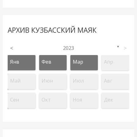
АРХИВ КУЗБАССКИЙ МАЯК
<
2023
>
▼
Янв
Фев
Мар
Апр
Май
Июн
Июл
Авг
Сен
Окт
Ноя
Дек