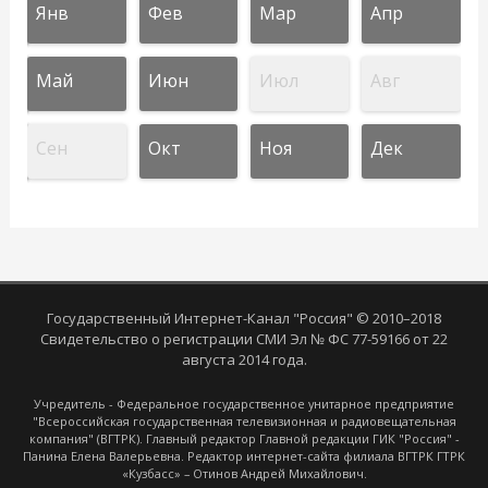
Янв
Фев
Мар
Апр
Май
Июн
Июл
Авг
Сен
Окт
Ноя
Дек
Государственный Интернет-Канал "Россия" © 2010–2018
Свидетельство о регистрации СМИ Эл № ФС 77-59166 от 22
августа 2014 года.
Учредитель - Федеральное государственное унитарное предприятие
"Всероссийская государственная телевизионная и радиовещательная
компания" (ВГТРК). Главный редактор Главной редакции ГИК "Россия" -
Панина Елена Валерьевна. Редактор интернет-сайта филиала ВГТРК ГТРК
«Кузбасс» – Отинов Андрей Михайлович.