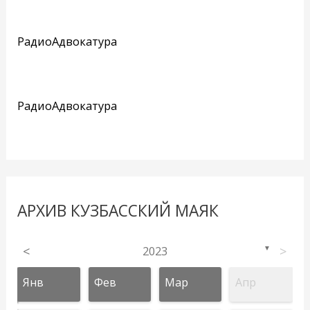
РадиоАдвокатура
РадиоАдвокатура
АРХИВ КУЗБАССКИЙ МАЯК
<
2023
>
▼
Янв
Фев
Мар
Апр