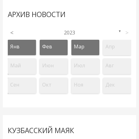
АРХИВ НОВОСТИ
<
2023
>
▼
Янв
Фев
Мар
Апр
Май
Июн
Июл
Авг
Сен
Окт
Ноя
Дек
КУЗБАССКИЙ МАЯК