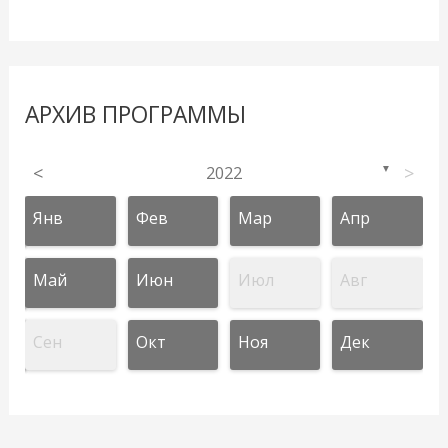
АРХИВ ПРОГРАММЫ
<
2022
>
▼
Янв
Фев
Мар
Апр
Май
Июн
Июл
Авг
Сен
Окт
Ноя
Дек