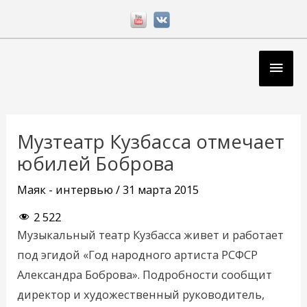
Перейти
к
содержимому
Глав
мен
Навигация
по
Музтеатр Кузбасса отмечает
записям
юбилей Боброва
Маяк - интервью
/
31 марта 2015
2 522
Музыкальный театр Кузбасса живет и работает
под эгидой «Год народного артиста РСФСР
Александра Боброва». Подробности сообщит
директор и художественный руководитель,