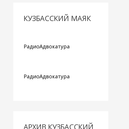
КУЗБАССКИЙ МАЯК
РадиоАдвокатура
РадиоАдвокатура
АРХИВ КУЗБАССКИЙ