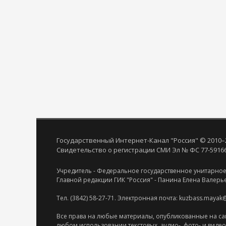
Государственный Интернет-Канал "Россия" © 2010–
Свидетельство о регистрации СМИ Эл № ФС 77-59166 
Учредитель - Федеральное государственное унитарное
Главной редакции ГИК "Россия" - Панина Елена Валерь
Тел. (3842) 58-27-71. Электронная почта: kuzbass.mayak
Все права на любые материалы, опубликованные на са
любом использовании текстовых, аудио-, фото- и виде