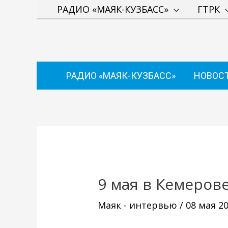
Перейти
РАДИО «МАЯК-КУЗБАСС»
ГТРК
к
содержимому
РАДИО «МАЯК-КУЗБАСС»
НОВОС
Навигация
по
записям
9 мая в Кемеров
Маяк - интервью
/
08 мая 2