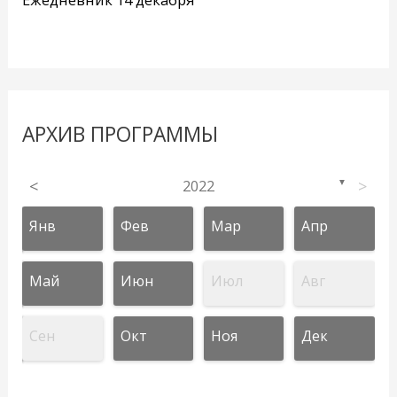
АРХИВ ПРОГРАММЫ
<
2022
>
▼
Янв
Фев
Мар
Апр
Май
Июн
Июл
Авг
Сен
Окт
Ноя
Дек