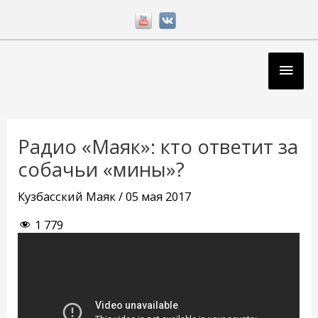
Перейти
к
содержимому
Глав
мен
Навигация
по
Радио «Маяк»: кто ответит за
записям
собачьи «мины»?
Кузбасский Маяк
/
05 мая 2017
1 779