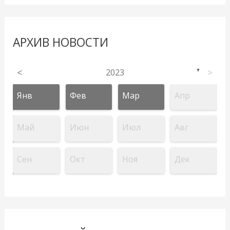
АРХИВ НОВОСТИ
<
2023
>
▼
Янв
Фев
Мар
Апр
Май
Июн
Июл
Авг
Сен
Окт
Ноя
Дек