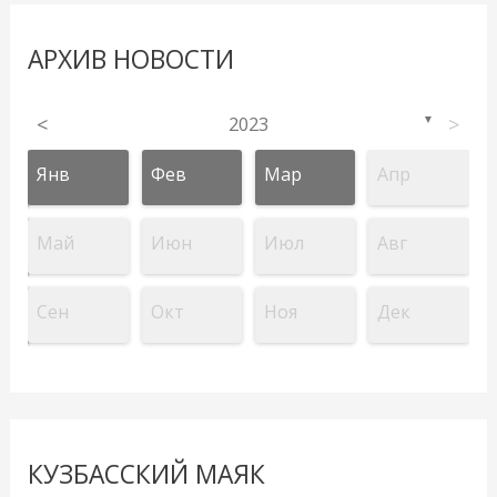
АРХИВ НОВОСТИ
<
2023
>
▼
Янв
Фев
Мар
Апр
Май
Июн
Июл
Авг
Сен
Окт
Ноя
Дек
КУЗБАССКИЙ МАЯК