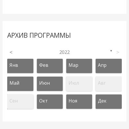
АРХИВ ПРОГРАММЫ
<
2022
>
▼
Янв
Фев
Мар
Апр
Май
Июн
Июл
Авг
Сен
Окт
Ноя
Дек