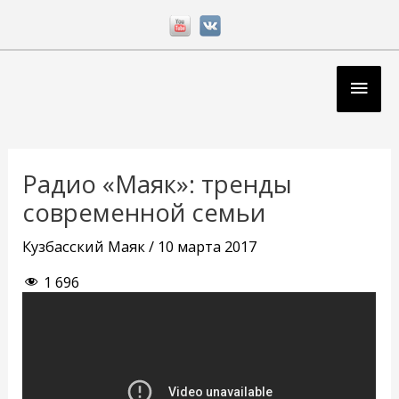
Перейти
к
содержимому
Глав
мен
Навигация
по
Радио «Маяк»: тренды
записям
современной семьи
Кузбасский Маяк
/
10 марта 2017
1 696