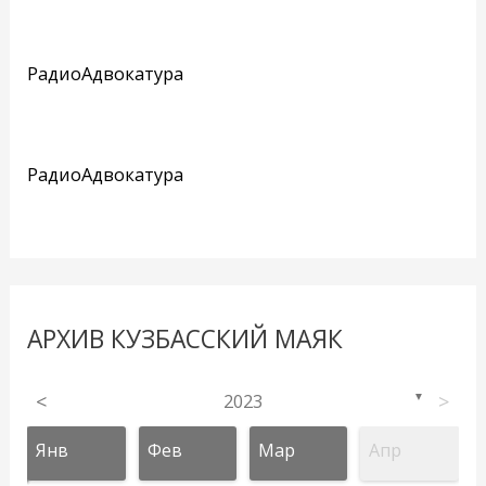
РадиоАдвокатура
РадиоАдвокатура
АРХИВ КУЗБАССКИЙ МАЯК
<
2023
>
▼
Янв
Фев
Мар
Апр