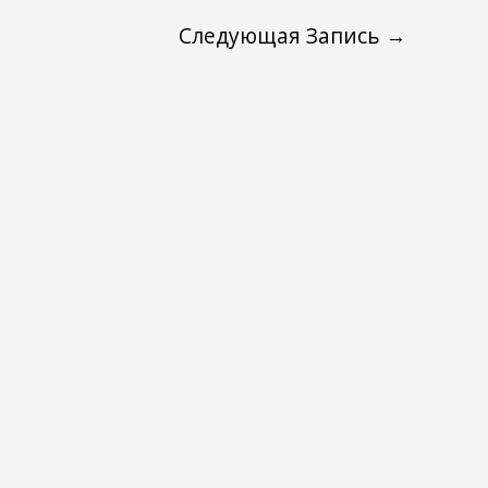
увеличить
Следующая Запись
→
или
уменьшить
громкость.