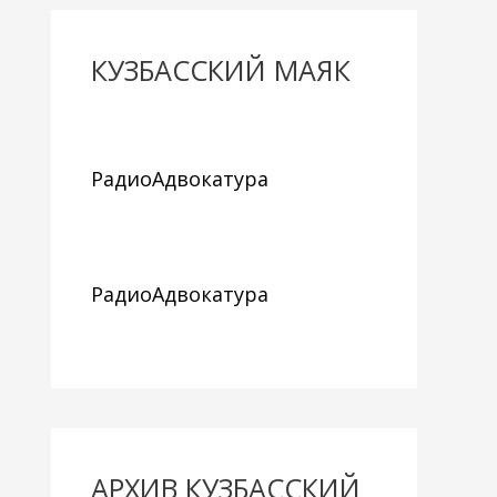
КУЗБАССКИЙ МАЯК
РадиоАдвокатура
РадиоАдвокатура
АРХИВ КУЗБАССКИЙ