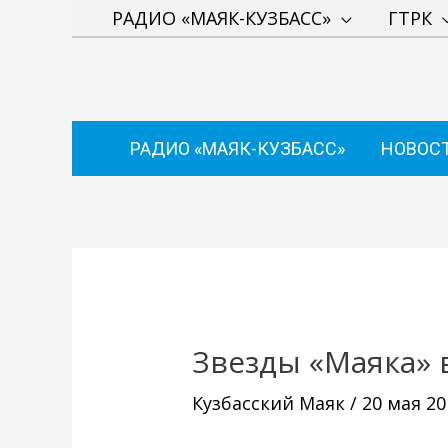
Перейти
РАДИО «МАЯК-КУЗБАСС»
ГТРК
к
содержимому
РАДИО «МАЯК-КУЗБАСС»
НОВОС
Навигация
по
записям
Звезды «Маяка» 
Кузбасский Маяк
/
20 мая 20