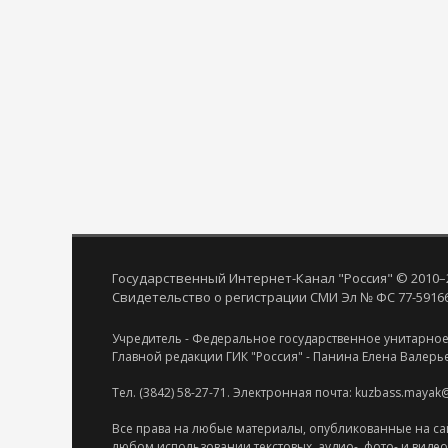
Государственный Интернет-Канал "Россия" © 2010–
Свидетельство о регистрации СМИ Эл № ФС 77-59166 
Учредитель - Федеральное государственное унитарное
Главной редакции ГИК "Россия" - Панина Елена Валерь
Тел. (3842) 58-27-71. Электронная почта: kuzbass.mayak
Все права на любые материалы, опубликованные на са
любом использовании текстовых, аудио-, фото- и виде