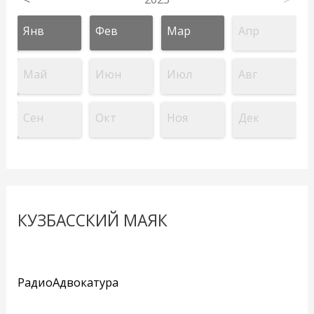
Янв
Фев
Мар
Апр
Май
Июн
Июл
Авг
Сен
Окт
Ноя
Дек
КУЗБАССКИЙ МАЯК
РадиоАдвокатура