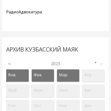
РадиоАдвокатура
АРХИВ КУЗБАССКИЙ МАЯК
<
2023
>
▼
Янв
Фев
Мар
Апр
Май
Июн
Июл
Авг
Сен
Окт
Ноя
Дек