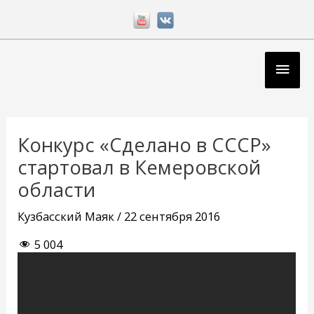
Перейти
к
содержимому
Глав
мен
Навигация
по
Конкурс «Сделано в СССР»
записям
стартовал в Кемеровской
области
Кузбасский Маяк
/
22 сентября 2016
5 004