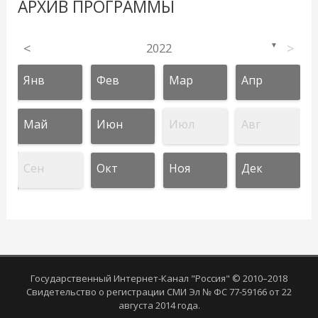
АРХИВ ПРОГРАММЫ
<
2022
>
▼
Янв
Фев
Мар
Апр
Май
Июн
Июл
Авг
Сен
Окт
Ноя
Дек
Государственный Интернет-Канал "Россия" © 2010–2018
Свидетельство о регистрации СМИ Эл № ФС 77-59166 от 22
августа 2014 года.