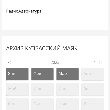
РадиоАдвокатура
АРХИВ КУЗБАССКИЙ МАЯК
<
2023
>
▼
Янв
Фев
Мар
Апр
Май
Июн
Июл
Авг
Сен
Окт
Ноя
Дек