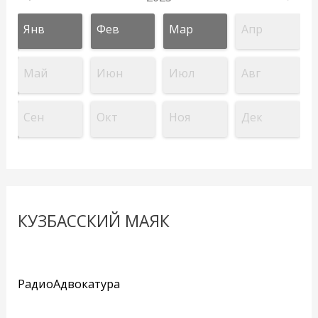
Янв
Фев
Мар
Апр
Май
Июн
Июл
Авг
Сен
Окт
Ноя
Дек
КУЗБАССКИЙ МАЯК
РадиоАдвокатура