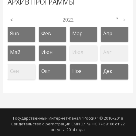
АРХИВ ПРОГРАММЫ
<
2022
>
▼
Янв
Фев
Мар
Апр
Май
Июн
Июл
Авг
Сен
Окт
Ноя
Дек
Государственный Интернет-Канал "Россия" © 2010–2018
Свидетельство о регистрации СМИ Эл № ФС 77-59166 от 22
августа 2014 года.