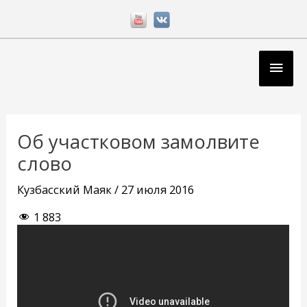
Перейти
к
содержимому
Глав
мен
Навигация
по
Об участковом замолвите
записям
слово
Кузбасский Маяк
/
27 июля 2016
1 883