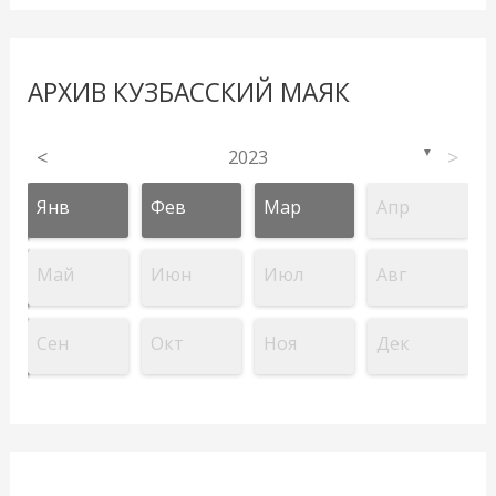
АРХИВ КУЗБАССКИЙ МАЯК
<
2023
>
▼
Янв
Фев
Мар
Апр
Май
Июн
Июл
Авг
Сен
Окт
Ноя
Дек