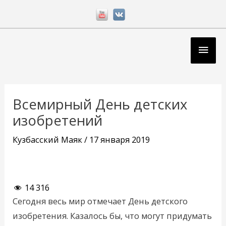
Перейти
к
содержимому
Глав
мен
Навигация
по
Всемирный День детских
записям
изобретений
Кузбасский Маяк
/
17 января 2019
14 316
Сегодня весь мир отмечает День детского
изобретения. Казалось бы, что могут придумать