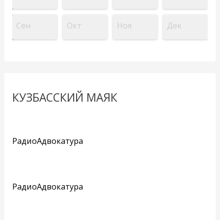
Сен
Окт
Ноя
Дек
КУЗБАССКИЙ МАЯК
РадиоАдвокатура
РадиоАдвокатура