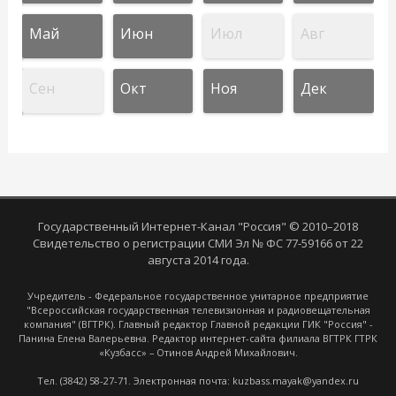
Май
Июн
Июл
Авг
Сен
Окт
Ноя
Дек
Государственный Интернет-Канал "Россия" © 2010–2018
Свидетельство о регистрации СМИ Эл № ФС 77-59166 от 22
августа 2014 года.
Учредитель - Федеральное государственное унитарное предприятие
"Всероссийская государственная телевизионная и радиовещательная
компания" (ВГТРК). Главный редактор Главной редакции ГИК "Россия" -
Панина Елена Валерьевна. Редактор интернет-сайта филиала ВГТРК ГТРК
«Кузбасс» – Отинов Андрей Михайлович.
Тел. (3842) 58-27-71. Электронная почта: kuzbass.mayak@yandex.ru