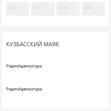
Сен
Окт
Ноя
Дек
КУЗБАССКИЙ МАЯК
РадиоАдвокатура
РадиоАдвокатура