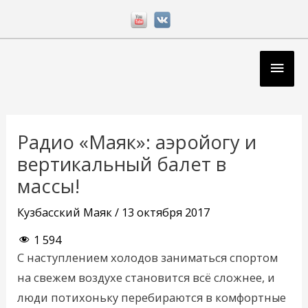
Перейти
к
содержимому
Глав
мен
Навигация
по
Радио «Маяк»: аэройогу и
записям
вертикальный балет в
массы!
Кузбасский Маяк
/
13 октября 2017
1 594
С наступлением холодов заниматься спортом
на свежем воздухе становится всё сложнее, и
люди потихоньку перебираются в комфортные