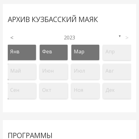
АРХИВ КУЗБАССКИЙ МАЯК
<
2023
>
▼
Янв
Фев
Мар
Апр
Май
Июн
Июл
Авг
Сен
Окт
Ноя
Дек
ПРОГРАММЫ