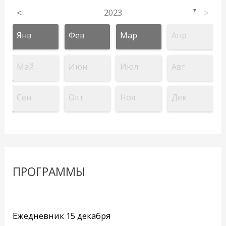
<
2023
>
▼
Янв
Фев
Мар
Апр
Май
Июн
Июл
Авг
Сен
Окт
Ноя
Дек
ПРОГРАММЫ
Ежедневник 15 декабря