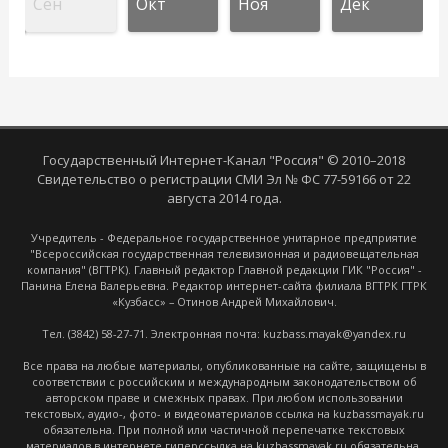
Сен
Окт
Ноя
Дек
Государственный Интернет-Канал "Россия" © 2010–2018
Свидетельство о регистрации СМИ Эл № ФС 77-59166 от 22
августа 2014 года.
Учредитель - Федеральное государственное унитарное предприятие
"Всероссийская государственная телевизионная и радиовещательная
компания" (ВГТРК). Главный редактор Главной редакции ГИК "Россия" -
Панина Елена Валерьевна. Редактор интернет-сайта филиала ВГТРК ГТРК
«Кузбасс» – Отинов Андрей Михайлович.
Тел. (3842) 58-27-71. Электронная почта: kuzbass.mayak@yandex.ru
Все права на любые материалы, опубликованные на сайте, защищены в
соответствии с российским и международным законодательством об
авторском праве и смежных правах. При любом использовании
текстовых, аудио-, фото- и видеоматериалов ссылка на kuzbassmayak.ru
обязательна. При полной или частичной перепечатке текстовых
материалов в интернете гиперссылка на kuzbassmayak.ru обязательна.