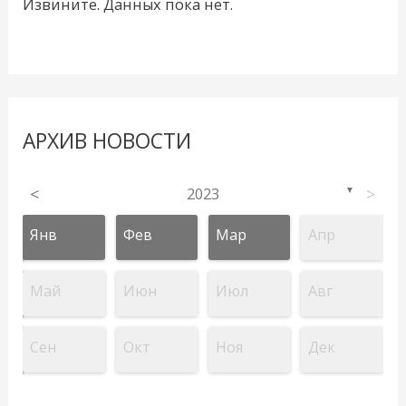
Извините. Данных пока нет.
АРХИВ НОВОСТИ
<
2023
>
▼
Янв
Фев
Мар
Апр
Май
Июн
Июл
Авг
Сен
Окт
Ноя
Дек