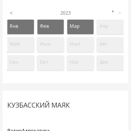
<
2023
>
▼
Янв
Фев
Мар
Апр
Май
Июн
Июл
Авг
Сен
Окт
Ноя
Дек
КУЗБАССКИЙ МАЯК
РадиоАдвокатура