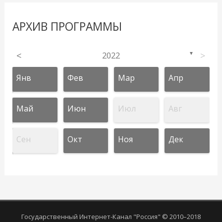
АРХИВ ПРОГРАММЫ
<
2022
>
▼
Янв
Фев
Мар
Апр
Май
Июн
Июл
Авг
Сен
Окт
Ноя
Дек
Государственный Интернет-Канал "Россия" © 2010–2018