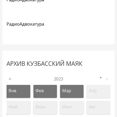
РадиоАдвокатура
АРХИВ КУЗБАССКИЙ МАЯК
<
2023
>
▼
Янв
Фев
Мар
Апр
Май
Июн
Июл
Авг