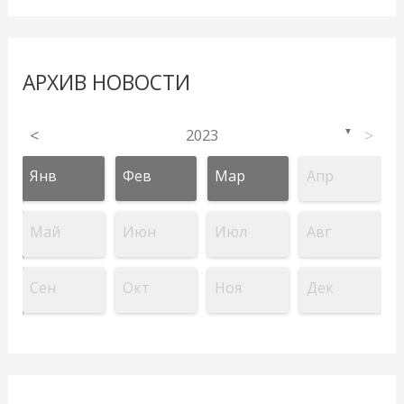
АРХИВ НОВОСТИ
<
2023
>
▼
Янв
Фев
Мар
Апр
Май
Июн
Июл
Авг
Сен
Окт
Ноя
Дек