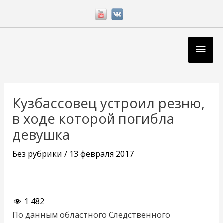
Перейти
к
содержимому
Глав
мен
Навигация
по
Кузбассовец устроил резню,
записям
в ходе которой погибла
девушка
Без рубрики
/
13 февраля 2017
1 482
По данным областного Следственного