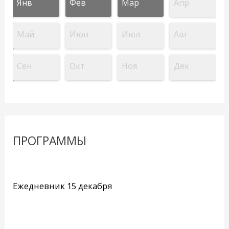
Янв
Фев
Мар
Апр
Май
Июн
Июл
Авг
Сен
Окт
Ноя
Дек
ПРОГРАММЫ
Ежедневник 15 декабря