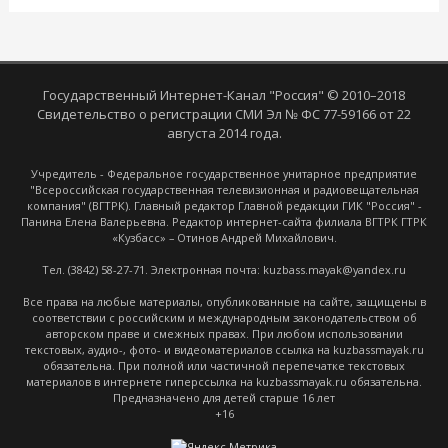
Государственный Интернет-Канал "Россия" © 2010–2018
Свидетельство о регистрации СМИ Эл № ФС 77-59166 от 22
августа 2014 года.
Учредитель - Федеральное государственное унитарное предприятие
"Всероссийская государственная телевизионная и радиовещательная
компания" (ВГТРК). Главный редактор Главной редакции ГИК "Россия" -
Панина Елена Валерьевна. Редактор интернет-сайта филиала ВГТРК ГТРК
«Кузбасс» – Отинов Андрей Михайлович.
Тел. (3842) 58-27-71. Электронная почта: kuzbass.mayak@yandex.ru
Все права на любые материалы, опубликованные на сайте, защищены в
соответствии с российским и международным законодательством об
авторском праве и смежных правах. При любом использовании
текстовых, аудио-, фото- и видеоматериалов ссылка на kuzbassmayak.ru
обязательна. При полной или частичной перепечатке текстовых
материалов в интернете гиперссылка на kuzbassmayak.ru обязательна.
Предназначено для детей старше 16 лет
+16