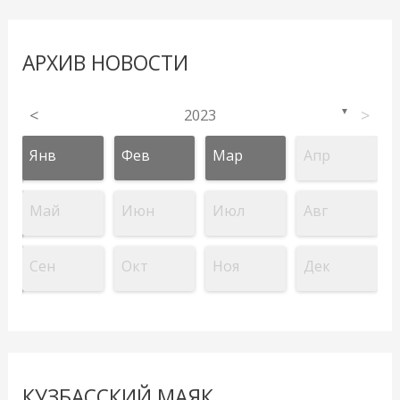
АРХИВ НОВОСТИ
<
2023
>
▼
Янв
Фев
Мар
Апр
Май
Июн
Июл
Авг
Сен
Окт
Ноя
Дек
КУЗБАССКИЙ МАЯК