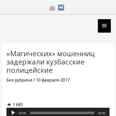
Перейти
к
содержимому
Глав
мен
Навигация
по
«Магических» мошенниц
записям
задержали кузбасские
полицейские
Без рубрики
/
10 февраля 2017
1 685
Аудиоплеер
00:00
00:00