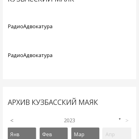
РадиоАдвокатура
РадиоАдвокатура
АРХИВ КУЗБАССКИЙ МАЯК
<
2023
>
▼
Янв
Фев
Мар
Апр