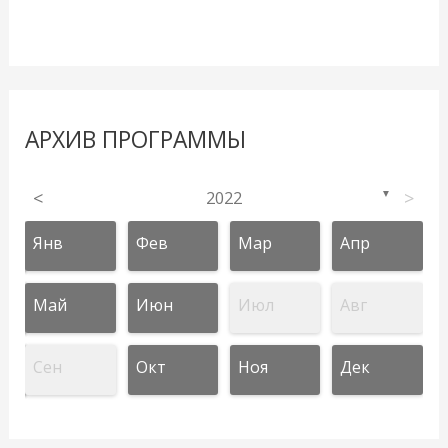
АРХИВ ПРОГРАММЫ
<
2022
>
▼
Янв
Фев
Мар
Апр
Май
Июн
Июл
Авг
Сен
Окт
Ноя
Дек