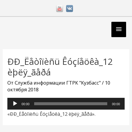
Перейти
к
содержимому
Глав
мен
Навигация
по
ÐÐ_Ëåòîïèñü Êóçíåöêà_12
записям
èþëÿ_ãåðá
От
Служба информации ГТРК "Кузбасс"
/
10
октября 2018
Аудиоплеер
00:00
00:00
«ÐÐ_Ëåòîïèñü Êóçíåöêà_12 èþëÿ_ãåðá».