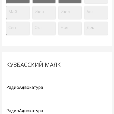
Май
Июн
Июл
Авг
Сен
Окт
Ноя
Дек
КУЗБАССКИЙ МАЯК
РадиоАдвокатура
РадиоАдвокатура