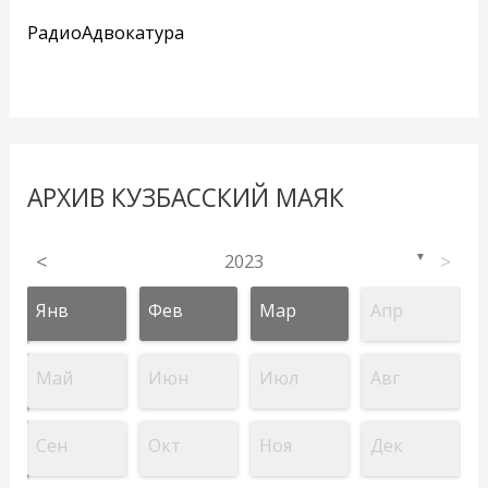
РадиоАдвокатура
АРХИВ КУЗБАССКИЙ МАЯК
<
2023
>
▼
Янв
Фев
Мар
Апр
Май
Июн
Июл
Авг
Сен
Окт
Ноя
Дек