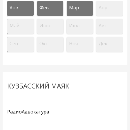
Янв
Фев
Мар
Апр
Май
Июн
Июл
Авг
Сен
Окт
Ноя
Дек
КУЗБАССКИЙ МАЯК
РадиоАдвокатура