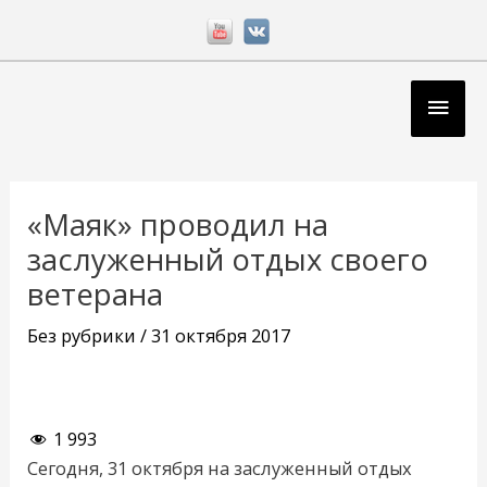
Перейти
к
содержимому
Глав
мен
Навигация
по
«Маяк» проводил на
записям
заслуженный отдых своего
ветерана
Без рубрики
/
31 октября 2017
1 993
Сегодня, 31 октября на заслуженный отдых